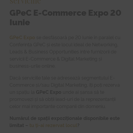
serviciile
GPeC E-Commerce Expo 20
Iunie
GPeC Expo
se desfășoară pe 20 Iunie în paralel cu
Conferința GPeC și este locul ideal de Networking,
Leads & Business Opportunities între furnizorii de
servicii E-Commerce & Digital Marketing și
business-urile online.
Dacă serviciile tale se adresează segmentului E-
Commerce și/sau Digital Marketing, îți poți rezerva
un spațiu la
GPeC Expo
unde ai șansa să te
promovezi și să obții lead-uri de la reprezentanții
celor mai importante companii din domeniu.
Numărul de spații expoziționale disponibile este
limitat –
tu ți-ai rezervat locul
?