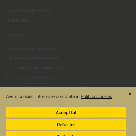
Despre GPeC SUMMIT Mai
De ce să participi
CURSURI
Curs de Google & Youtube Ads
Curs Facebook & Instagram Ads
Curs Practic de Data Analytics & GA4
Curs Intensiv de Social Media
Curs de Marketing Online de la A la Z – 10 Sesiuni
Curs Online E-Commerce, Usability & Optimizarea Ratei de Conversie
Curs de inițiere în E-Commerce
Cursuri de E-Commerce si Marketing Online In-House