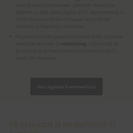
Iunie îți aduce socializare, zâmbete și bucuria
întâlnirii cu elita pieței Digital: 100+ reprezentanți ai
celor mai importante companii de profil din
România și Republica Moldova;
Pe parcursul întregului eveniment GPeC ai pauze
dedicate de cafea și
networking
, astfel încât să
te cunoști și să interacționezi cu participanții C-
Level din domeniu.
Vezi Agenda Evenimentului
Fii expozant și promovează-ți