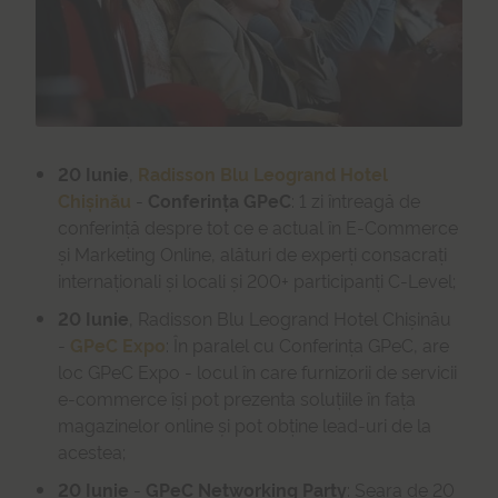
20 Iunie
,
Radisson Blu Leogrand Hotel
Chișinău
-
Conferința GPeC
: 1 zi întreagă de
conferință despre tot ce e actual în E-Commerce
și Marketing Online, alături de experți consacrați
internaționali și locali și 200+ participanți C-Level;
20 Iunie
, Radisson Blu Leogrand Hotel Chișinău
-
GPeC Expo
: În paralel cu Conferința GPeC, are
loc GPeC Expo - locul în care furnizorii de servicii
e-commerce își pot prezenta soluțiile în fața
magazinelor online și pot obține lead-uri de la
acestea;
20 Iunie
-
GPeC Networking Party
: Seara de 20