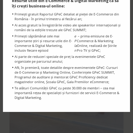
Resurse utile din E-Commerce & Digital Marketing ca să
recomandăm să găsiți alte variante de transport
îți crești business-ul online:
în locul mașinii personale
pentru a ajunge la
Primești gratuit Raportul GPeC detaliat al pieței de E-Commerce din
România - în primul trimestru al fiecărui an;
eveniment.
Ai acces gratuit la înregistrările video ale speakerilor internaționali și
români de la edițiile trecute ale GPeC SUMMIT;
Primești săptămânal cele mai
e
– prima emisiune de E-
importante știri și resurse utile din E-
P
Commerce & Marketing
Commerce & Digital Marketing,
la
Online, realizată de Știrile
inclusiv fiecare episod
n
Pro TV și GPeC;
Ai parte de reduceri speciale de preț la evenimentele GPeC
organizate pe parcursul anului;
Afli, în premieră, toate detaliile despre evenimentele GPeC: Cursuri
de E-Commerce și Marketing Online, Conferințele GPeC SUMMIT,
Programul de auditare și mentorat GPeC Proficiency dedicat
magazinelor online, Școala GPeC, Gala Premiilor eCommerce;
Te alături Comunității GPeC cu peste 30.000 de membri – cea mai
importantă rețea de specialiști și furnizori de servicii E-Commerce &
Digital Marketing.