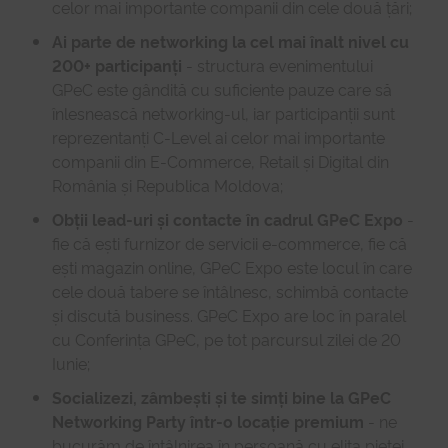
celor mai importante companii din cele două țări;
Ai parte de networking la cel mai înalt nivel cu
200+ participanți
- structura evenimentului
GPeC este gândită cu suficiente pauze care să
înlesnească networking-ul, iar participanții sunt
reprezentanți C-Level ai celor mai importante
companii din E-Commerce, Retail și Digital din
România și Republica Moldova;
Obții lead-uri și contacte în cadrul GPeC Expo
-
fie că ești furnizor de servicii e-commerce, fie că
ești magazin online, GPeC Expo este locul în care
cele două tabere se întâlnesc, schimbă contacte
și discută business. GPeC Expo are loc în paralel
cu Conferința GPeC, pe tot parcursul zilei de 20
Iunie;
Socializezi, zâmbești și te simți bine la GPeC
Networking Party într-o locație premium
- ne
bucurăm de întâlnirea în persoană cu elita pieței