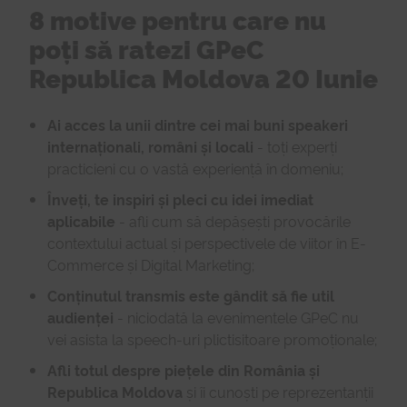
8 motive pentru care nu
poți să ratezi GPeC
Republica Moldova 20 Iunie
Ai acces la unii dintre cei mai buni speakeri
internaționali, români și locali
- toți experți
practicieni cu o vastă experiență în domeniu;
Înveți, te inspiri și pleci cu idei imediat
aplicabile
- afli cum să depășești provocările
contextului actual și perspectivele de viitor în E-
Commerce și Digital Marketing;
Conținutul transmis este gândit să fie util
audienței
- niciodată la evenimentele GPeC nu
vei asista la speech-uri plictisitoare promoționale;
Afli totul despre piețele din România și
Republica Moldova
și îi cunoști pe reprezentanții