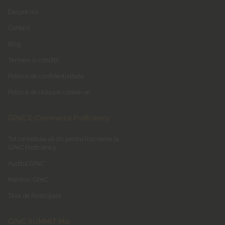
Despre noi
Contact
Blog
Termeni și condiții
Politica de confidențialitate
Politică de utilizare cookie-uri
GPeC E-Commerce Proficiency
Tot ce trebuie să știi pentru înscrierea la
GPeC Proficiency
Auditul GPeC
Mentorii GPeC
Taxa de Participare
GPeC SUMMIT Mai