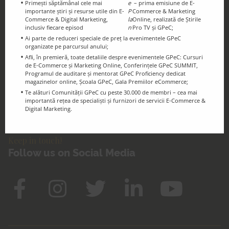
Primești săptămânal cele mai
e
– prima emisiune de E-
importante știri și resurse utile din E-
P
Commerce & Marketing
Commerce & Digital Marketing,
la
Online, realizată de Știrile
inclusiv fiecare episod
n
Pro TV și GPeC;
Ai parte de reduceri speciale de preț la evenimentele GPeC
organizate pe parcursul anului;
GPeC Blog
Afli, în premieră, toate detaliile despre evenimentele GPeC: Cursuri
E-Commerce & Digital Marketing
de E-Commerce și Marketing Online, Conferințele GPeC SUMMIT,
Resources and Info
Programul de auditare și mentorat GPeC Proficiency dedicat
magazinelor online, Școala GPeC, Gala Premiilor eCommerce;
Te alături Comunității GPeC cu peste 30.000 de membri – cea mai
importantă rețea de specialiști și furnizori de servicii E-Commerce &
Digital Marketing.
Keep in touch!
Follow us on Social Media