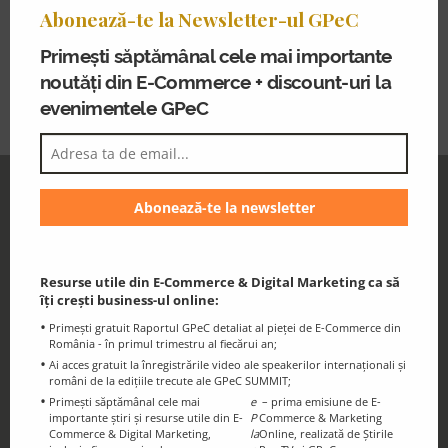
This is how one gets results. She believes in the power
Abonează-te la Newsletter-ul GPeC
mo
of online marketing, especially because of the options to
Primești săptămânal cele mai importante
reach the consumers exactly with the messages and
products they interested in.
noutăți din E-Commerce + discount-uri la
evenimentele GPeC
GPeC Newsletter
Discounts and essential information for
the GPeC Community
Resurse utile din E-Commerce & Digital Marketing ca să
îți crești business-ul online:
Primești gratuit Raportul GPeC detaliat al pieței de E-Commerce din
România - în primul trimestru al fiecărui an;
Ai acces gratuit la înregistrările video ale speakerilor internaționali și
români de la edițiile trecute ale GPeC SUMMIT;
Primești săptămânal cele mai
e
– prima emisiune de E-
importante știri și resurse utile din E-
P
Commerce & Marketing
Commerce & Digital Marketing,
la
Online, realizată de Știrile
GPeC Blog