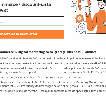
ommerce + discount-uri la
GPeC
GPeC Blog
K
E-Commerce & Digital Marketing
Resources and Info
ommerce & Digital Marketing ca să îți crești business-ul online:
l GPeC detaliat al pieței de E-Commerce din România - în primul trimestru al fiecărui a
istrările video ale speakerilor internaționali și români de la edițiile trecute ale GPeC S
mai importante știri și resurse utile din E-
ePl
– prima emisiune de E-Comme
ting, inclusiv fiecare episod
an
realizată de Știrile Pro TV și G
ciale de preț la evenimentele GPeC organizate pe parcursul anului;
e detaliile despre evenimentele GPeC: Cursuri de E-Commerce și Marketing Online, Con
i mentorat GPeC Proficiency dedicat magazinelor online, Școala GPeC, Gala Premiilo
PeC cu peste 30.000 de membri – cea mai importantă rețea de specialiști și furnizori d