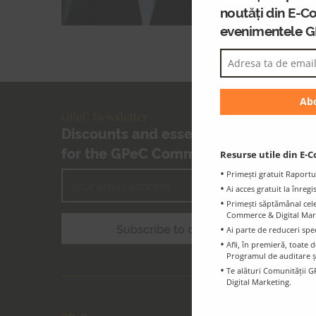
noutăți din E-C
evenimentele 
GPeC Newsletter
Discounts and essential information
for the GPeC Community
Resurse utile din E-C
Primești gratuit Raportu
Ai acces gratuit la înreg
Primești săptămânal cele 
Commerce & Digital Marke
Ai parte de reduceri spe
Afli, în premieră, toat
Programul de auditare ș
Te alături Comunității G
Digital Marketing.