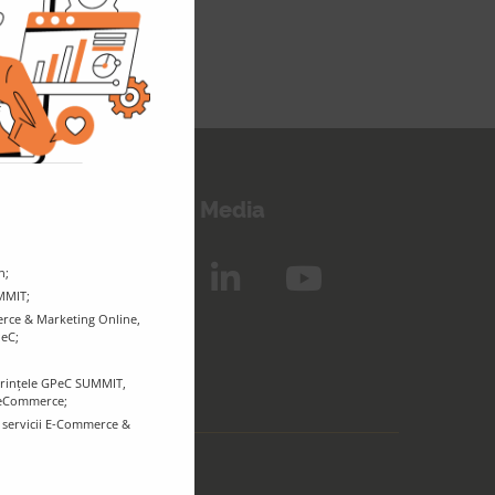
eep in touch!
Follow us on Social Media
n;
UMMIT;
rce & Marketing Online,
PeC;
ferințele GPeC SUMMIT,
r eCommerce;
e servicii E-Commerce &