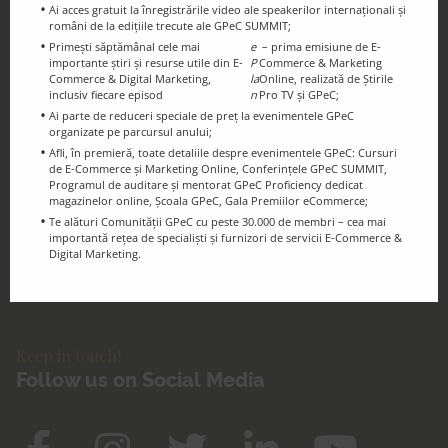
Ai acces gratuit la înregistrările video ale speakerilor internaționali și
români de la edițiile trecute ale GPeC SUMMIT;
Primești săptămânal cele mai
e
– prima emisiune de E-
importante știri și resurse utile din E-
P
Commerce & Marketing
Commerce & Digital Marketing,
la
Online, realizată de Știrile
inclusiv fiecare episod
n
Pro TV și GPeC;
Ai parte de reduceri speciale de preț la evenimentele GPeC
organizate pe parcursul anului;
Afli, în premieră, toate detaliile despre evenimentele GPeC: Cursuri
de E-Commerce și Marketing Online, Conferințele GPeC SUMMIT,
GPeC Blog
Programul de auditare și mentorat GPeC Proficiency dedicat
E-Commerce & Digital Marketing
magazinelor online, Școala GPeC, Gala Premiilor eCommerce;
Resources and Info
Te alături Comunității GPeC cu peste 30.000 de membri – cea mai
importantă rețea de specialiști și furnizori de servicii E-Commerce &
Digital Marketing.
Keep in touch!
Follow us on Social Media