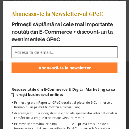
Clo
la Google & YouTube România.
thi
Abonează-te la Newsletter-ul GPeC
mo
Dan este activ în ecosistemul de startup-uri și ca
Primești săptămânal cele mai importante
investitor în peste 15 companii, și ocupă funcția de
noutăți din E-Commerce + discount-uri la
președinte al board-ului Flipsnack—un lider de piață în
evenimentele GPeC
crearea de reviste, cataloage și broșuri digitale.
GPeC Newsletter
Discounts and essential information for
the GPeC Community
Resurse utile din E-Commerce & Digital Marketing ca să
îți crești business-ul online:
Primești gratuit Raportul GPeC detaliat al pieței de E-Commerce din
România - în primul trimestru al fiecărui an;
Ai acces gratuit la înregistrările video ale speakerilor internaționali și
români de la edițiile trecute ale GPeC SUMMIT;
Primești săptămânal cele mai
e
– prima emisiune de E-
importante știri și resurse utile din E-
P
Commerce & Marketing