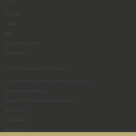
GPeC
About us
Contact
Blog
Terms and conditions
Privacy Policy
GPeC E-Commerce Proficiency
About The GPeC E-Commerce Proficiency program
Registration information
Stages of GPeC E-Commerce Proficiency
GPeC Audits
GPeC Mentors
Participation Fee