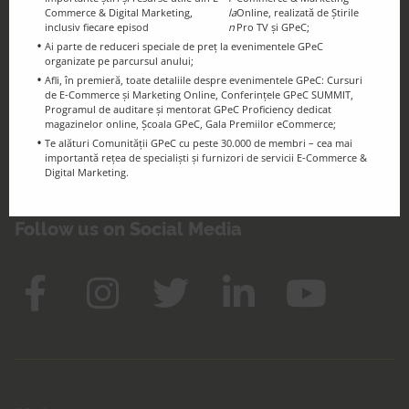
Commerce & Digital Marketing,
la
Online, realizată de Știrile
inclusiv fiecare episod
n
Pro TV și GPeC;
GPeC Blog
Ai parte de reduceri speciale de preț la evenimentele GPeC
E-Commerce & Digital Marketing
organizate pe parcursul anului;
Afli, în premieră, toate detaliile despre evenimentele GPeC: Cursuri
Resources and Info
de E-Commerce și Marketing Online, Conferințele GPeC SUMMIT,
Programul de auditare și mentorat GPeC Proficiency dedicat
magazinelor online, Școala GPeC, Gala Premiilor eCommerce;
Te alături Comunității GPeC cu peste 30.000 de membri – cea mai
importantă rețea de specialiști și furnizori de servicii E-Commerce &
Digital Marketing.
Keep in touch!
Follow us on Social Media