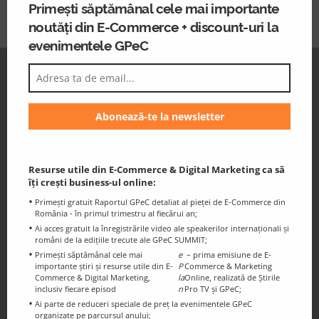
Primești săptămânal cele mai importante
noutăți din E-Commerce + discount-uri la
evenimentele GPeC
GPeC Newsletter
Discounts and essential information for
the GPeC Community
Resurse utile din E-Commerce & Digital Marketing ca să
îți crești business-ul online:
Primești gratuit Raportul GPeC detaliat al pieței de E-Commerce din
România - în primul trimestru al fiecărui an;
Ai acces gratuit la înregistrările video ale speakerilor internaționali și
români de la edițiile trecute ale GPeC SUMMIT;
GPeC Blog
Primești săptămânal cele mai
e
– prima emisiune de E-
E-Commerce & Digital Marketing
importante știri și resurse utile din E-
P
Commerce & Marketing
Commerce & Digital Marketing,
la
Online, realizată de Știrile
Resources and Info
inclusiv fiecare episod
n
Pro TV și GPeC;
Ai parte de reduceri speciale de preț la evenimentele GPeC
organizate pe parcursul anului;