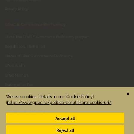
Privacy Policy
GPeC E-Commerce Proficiency
About The GPeC E-Commerce Proficiency program
Registration information
Stages of GPeC E-Commerce Proficiency
GPeC Audits
GPeC Mentors
Participation Fee
GPeC SUMMIT May
About GPeC SUMMIT May
Why join