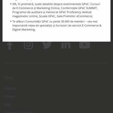
Afli, în premieră, toate detaliile despre evenimentele GPeC: Cursuri
de E-Commerce și Marketing Online, Conferințele GPeC SUMMIT,
Programul de auditare și mentorat GPeC Proficiency dedicat
magazinelor online, Școala GPeC, Gala Premiilor eCommerce;
Keep in touch!
Te alături Comunității GPeC cu peste 30.000 de membri – cea mai
Follow us on Social Media
importantă rețea de specialiști și furnizori de servicii E-Commerce &
Digital Marketing.
GPeC
About us
Contact
Blog
Terms and conditions