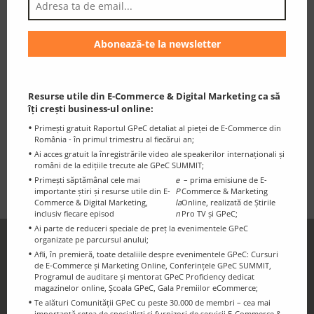
26 de ani de antreprenoriat, Felix Pătrășcanu a ales să
creeze punți între antreprenorii din România și românii
care au obținut succesul în străinătate și, mai mult, să
educe viitorii antreprenori astfel încât afacerile lor să ia
avânt rapid. Managing Partnerul FAN Courier a ales să
se pună în slujba interesului public și economic al
Resurse utile din E-Commerce & Digital Marketing ca să
îți crești business-ul online:
României, prin implicarea în proiecte ale căror rezultate
Primești gratuit Raportul GPeC detaliat al pieței de E-Commerce din
nu vor înceta să apară. Și-a asumat rolul de model al
România - în primul trimestru al fiecărui an;
viitorilor antreprenori pentru că își dorește ca România
Ai acces gratuit la înregistrările video ale speakerilor internaționali și
să-și păstreze în țară valorile și oamenii valoroși.
români de la edițiile trecute ale GPeC SUMMIT;
Primești săptămânal cele mai
e
– prima emisiune de E-
importante știri și resurse utile din E-
P
Commerce & Marketing
Commerce & Digital Marketing,
la
Online, realizată de Știrile
inclusiv fiecare episod
n
Pro TV și GPeC;
Ai parte de reduceri speciale de preț la evenimentele GPeC
organizate pe parcursul anului;
GPeC Newsletter
Afli, în premieră, toate detaliile despre evenimentele GPeC: Cursuri
de E-Commerce și Marketing Online, Conferințele GPeC SUMMIT,
Discounts and essential information for
Programul de auditare și mentorat GPeC Proficiency dedicat
the GPeC Community
magazinelor online, Școala GPeC, Gala Premiilor eCommerce;
Te alături Comunității GPeC cu peste 30.000 de membri – cea mai
importantă rețea de specialiști și furnizori de servicii E-Commerce &