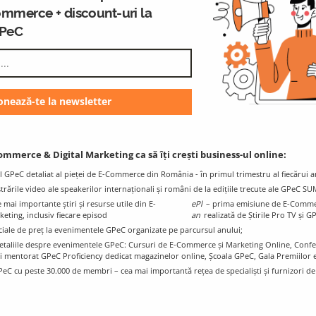
ommerce + discount-uri la
GPeC
GPeC Blog
K
E-Commerce & Digital Marketing
Resources and Info
ommerce & Digital Marketing ca să îți crești business-ul online:
l GPeC detaliat al pieței de E-Commerce din România - în primul trimestru al fiecărui a
istrările video ale speakerilor internaționali și români de la edițiile trecute ale GPeC S
mai importante știri și resurse utile din E-
ePl
– prima emisiune de E-Comme
ting, inclusiv fiecare episod
an
realizată de Știrile Pro TV și G
ciale de preț la evenimentele GPeC organizate pe parcursul anului;
e detaliile despre evenimentele GPeC: Cursuri de E-Commerce și Marketing Online, Con
i mentorat GPeC Proficiency dedicat magazinelor online, Școala GPeC, Gala Premiilo
PeC cu peste 30.000 de membri – cea mai importantă rețea de specialiști și furnizori d