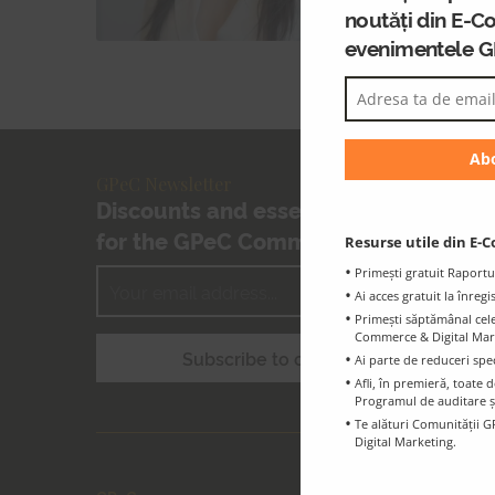
digitali.
noutăți din E-C
evenimentele 
GPeC Newsletter
Discounts and essential information
for the GPeC Community
Resurse utile din E-C
Primești gratuit Raportu
Ai acces gratuit la înreg
Primești săptămânal cele 
Commerce & Digital Marke
Ai parte de reduceri spe
Afli, în premieră, toat
Programul de auditare ș
Te alături Comunității G
Digital Marketing.