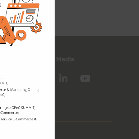
eep in touch!
Follow us on Social Media
n;
UMMIT;
rce & Marketing Online,
PeC;
ferințele GPeC SUMMIT,
r eCommerce;
e servicii E-Commerce &