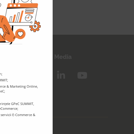
eep in touch!
Follow us on Social Media
n;
UMMIT;
rce & Marketing Online,
PeC;
ferințele GPeC SUMMIT,
r eCommerce;
e servicii E-Commerce &