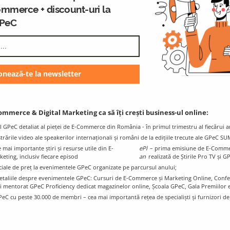
ommerce + discount-uri la
GPeC
GPeC Blog
K
E-Commerce & Digital Marketing
Resources and Info
ommerce & Digital Marketing ca să îți crești business-ul online:
l GPeC detaliat al pieței de E-Commerce din România - în primul trimestru al fiecărui a
istrările video ale speakerilor internaționali și români de la edițiile trecute ale GPeC S
mai importante știri și resurse utile din E-
ePl
– prima emisiune de E-Comme
ting, inclusiv fiecare episod
an
realizată de Știrile Pro TV și G
ciale de preț la evenimentele GPeC organizate pe parcursul anului;
e detaliile despre evenimentele GPeC: Cursuri de E-Commerce și Marketing Online, Con
i mentorat GPeC Proficiency dedicat magazinelor online, Școala GPeC, Gala Premiilo
PeC cu peste 30.000 de membri – cea mai importantă rețea de specialiști și furnizori d