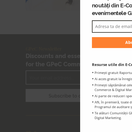
noutăți din E-C
evenimentele 
GPeC Newsletter
Discounts and essential information
for the GPeC Community
Resurse utile din E-C
Primești gratuit Raportu
Ai acces gratuit la înreg
Primești săptămânal cele 
Commerce & Digital Marke
Ai parte de reduceri spe
Afli, în premieră, toat
Programul de auditare ș
Te alături Comunității G
Digital Marketing.