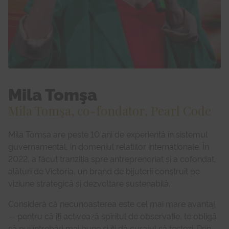
Mila Tomşa
Mila Tomşa, co-fondator, Pearl Code
Mila Tomșa are peste 10 ani de experiență în sistemul
guvernamental, în domeniul relațiilor internaționale. În
2022, a făcut tranziția spre antreprenoriat și a cofondat,
alături de Victoria, un brand de bijuterii construit pe
viziune strategică și dezvoltare sustenabilă.
Consideră că necunoașterea este cel mai mare avantaj
— pentru că îți activează spiritul de observație, te obligă
să pui întrebări mai bune și îți dă curajul să testezi. Prin