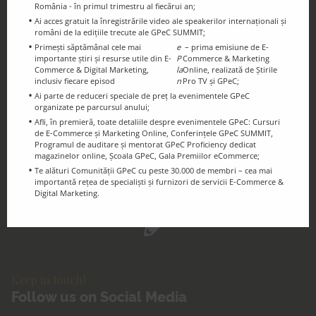
Discounts and essential information for
România - în primul trimestru al fiecărui an;
the GPeC Community
Ai acces gratuit la înregistrările video ale speakerilor internaționali și
români de la edițiile trecute ale GPeC SUMMIT;
Primești săptămânal cele mai
e
– prima emisiune de E-
importante știri și resurse utile din E-
P
Commerce & Marketing
Commerce & Digital Marketing,
la
Online, realizată de Știrile
inclusiv fiecare episod
n
Pro TV și GPeC;
Ai parte de reduceri speciale de preț la evenimentele GPeC
organizate pe parcursul anului;
Afli, în premieră, toate detaliile despre evenimentele GPeC: Cursuri
de E-Commerce și Marketing Online, Conferințele GPeC SUMMIT,
Programul de auditare și mentorat GPeC Proficiency dedicat
GPeC Blog
magazinelor online, Școala GPeC, Gala Premiilor eCommerce;
E-Commerce & Digital Marketing
Te alături Comunității GPeC cu peste 30.000 de membri – cea mai
importantă rețea de specialiști și furnizori de servicii E-Commerce &
Resources and Info
Digital Marketing.
Keep in touch!
Follow us on Social Media