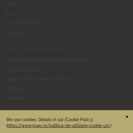
Contact
Blog
Terms and conditions
Privacy Policy
GPeC E-Commerce Proficiency
About The GPeC E-Commerce Proficiency program
Registration information
Stages of GPeC E-Commerce Proficiency
GPeC Audits
GPeC Mentors
Participation Fee
GPeC SUMMIT May