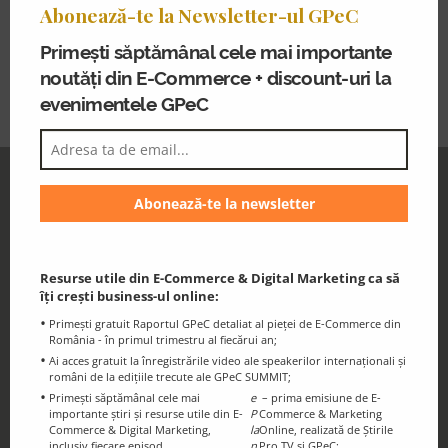
Abonează-te la Newsletter-ul GPeC
mo
exclusively on keynote speaking at major events for
renowned companies such as Walmart, Pepsi, Adobe,
Primești săptămânal cele mai importante
IBM, Microsoft, Cirque du Soleil, and Saks Fifth Avenue.
noutăți din E-Commerce + discount-uri la
evenimentele GPeC
GPeC Newsletter
Discounts and essential information for
the GPeC Community
Resurse utile din E-Commerce & Digital Marketing ca să
îți crești business-ul online:
Primești gratuit Raportul GPeC detaliat al pieței de E-Commerce din
România - în primul trimestru al fiecărui an;
Ai acces gratuit la înregistrările video ale speakerilor internaționali și
români de la edițiile trecute ale GPeC SUMMIT;
Primești săptămânal cele mai
e
– prima emisiune de E-
importante știri și resurse utile din E-
P
Commerce & Marketing
GPeC Blog
Commerce & Digital Marketing,
la
Online, realizată de Știrile
inclusiv fiecare episod
n
Pro TV și GPeC;