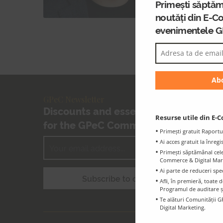
Primești săptăm
Cheerful
noutăți din E-C
to appe
evenimentele 
definitel
GPeC Newsletter
Discounts and essential information
Resurse utile din E-C
for the GPeC Community
Primești gratuit Raportu
Ai acces gratuit la înreg
Primești săptămânal cele 
Commerce & Digital Marke
Ai parte de reduceri spe
Afli, în premieră, toat
Programul de auditare ș
Te alături Comunității G
Digital Marketing.