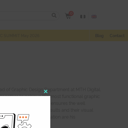
0
C SUMMIT May 2026
Blog
Contact
 Head of Graphic Design Department at MTH Digital.
 together to achieve the most functional graphic
Close
ple work together. Steph ensures the well
this
s to boost the clients’ results and their visual
module
epts and image manipulation are his