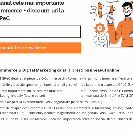
ânal cele mai importante
 in nature, focused on the positive parts, he enjoys everythi
ommerce + discount-uri la
ar around him. Among the many passions he has, traveling, 
GPeC
y at the top of the list.
GPeC Blog
K
E-Commerce & Digital Marketing
ommerce & Digital Marketing ca să îți crești business-ul online:
Resources and Info
l GPeC detaliat al pieței de E-Commerce din România - în primul trimestru al fiecărui a
istrările video ale speakerilor internaționali și români de la edițiile trecute ale GPeC S
mai importante știri și resurse utile din E-
ePl
– prima emisiune de E-Comme
ting, inclusiv fiecare episod
an
realizată de Știrile Pro TV și G
ciale de preț la evenimentele GPeC organizate pe parcursul anului;
e detaliile despre evenimentele GPeC: Cursuri de E-Commerce și Marketing Online, Con
i mentorat GPeC Proficiency dedicat magazinelor online, Școala GPeC, Gala Premiilo
PeC cu peste 30.000 de membri – cea mai importantă rețea de specialiști și furnizori d