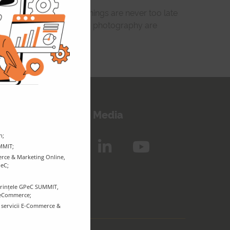
ng around him, so good things are never too late
exploring new places and photography are
eep in touch!
Follow us on Social Media
n;
UMMIT;
rce & Marketing Online,
PeC;
ferințele GPeC SUMMIT,
r eCommerce;
e servicii E-Commerce &