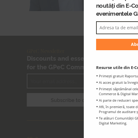
noutăți din E-C
evenimentele 
GPeC Newsletter
Discounts and essential information
for the GPeC Community
Resurse utile din E-C
Primești gratuit Raportu
Ai acces gratuit la înreg
Primești săptămânal cele 
Commerce & Digital Marke
Ai parte de reduceri spe
Afli, în premieră, toat
Programul de auditare ș
Te alături Comunității G
Digital Marketing.