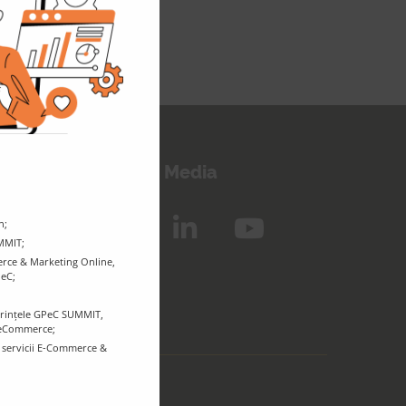
eep in touch!
Follow us on Social Media
n;
UMMIT;
rce & Marketing Online,
PeC;
ferințele GPeC SUMMIT,
r eCommerce;
e servicii E-Commerce &