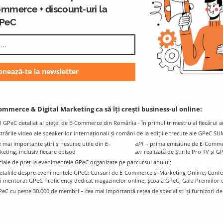
ommerce + discount-uri la
GPeC
GPeC Blog
K
E-Commerce & Digital Marketing
Resources and Info
ommerce & Digital Marketing ca să îți crești business-ul online:
l GPeC detaliat al pieței de E-Commerce din România - în primul trimestru al fiecărui a
istrările video ale speakerilor internaționali și români de la edițiile trecute ale GPeC S
mai importante știri și resurse utile din E-
ePl
– prima emisiune de E-Comme
ting, inclusiv fiecare episod
an
realizată de Știrile Pro TV și G
ciale de preț la evenimentele GPeC organizate pe parcursul anului;
e detaliile despre evenimentele GPeC: Cursuri de E-Commerce și Marketing Online, Con
i mentorat GPeC Proficiency dedicat magazinelor online, Școala GPeC, Gala Premiilo
PeC cu peste 30.000 de membri – cea mai importantă rețea de specialiști și furnizori d