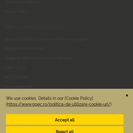
Terms and conditions
Privacy Policy
GPeC E-Commerce Proficiency
About The GPeC E-Commerce Proficiency program
Registration information
Stages of GPeC E-Commerce Proficiency
GPeC Audits
GPeC Mentors
Participation Fee
GPeC SUMMIT May
About GPeC SUMMIT May
Why join