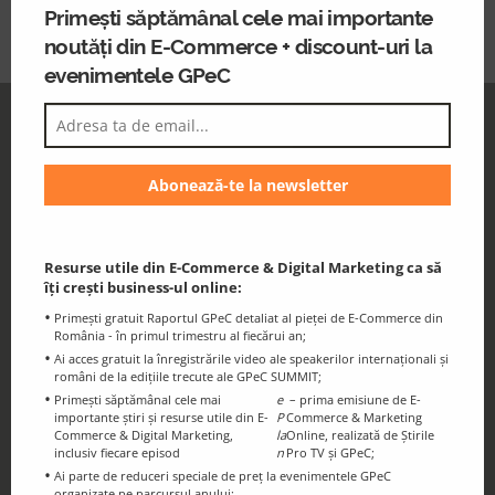
Primești săptămânal cele mai importante
noutăți din E-Commerce + discount-uri la
evenimentele GPeC
GPeC Newsletter
Discounts and essential information for
the GPeC Community
Resurse utile din E-Commerce & Digital Marketing ca să
îți crești business-ul online:
Primești gratuit Raportul GPeC detaliat al pieței de E-Commerce din
România - în primul trimestru al fiecărui an;
Ai acces gratuit la înregistrările video ale speakerilor internaționali și
români de la edițiile trecute ale GPeC SUMMIT;
GPeC Blog
Primești săptămânal cele mai
e
– prima emisiune de E-
E-Commerce & Digital Marketing
importante știri și resurse utile din E-
P
Commerce & Marketing
Commerce & Digital Marketing,
la
Online, realizată de Știrile
Resources and Info
inclusiv fiecare episod
n
Pro TV și GPeC;
Ai parte de reduceri speciale de preț la evenimentele GPeC
organizate pe parcursul anului;