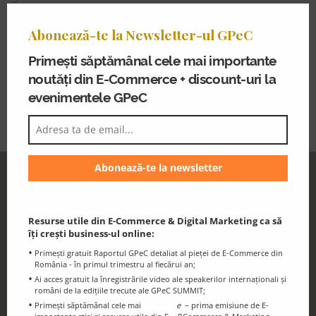
Clo
implementations for clients like Hebe and Biedronka in
thi
Poland. Salesforce Commerce Cloud continues to
Abonează-te la Newsletter-ul GPeC
mo
empower clients across diverse industries, fostering
Primești săptămânal cele mai importante
eCommerce excellence in grocery,
noutăți din E-Commerce + discount-uri la
telecommunications, manufacturing and health
evenimentele GPeC
sciences.
GPeC Newsletter
Discounts and essential information for
the GPeC Community
Resurse utile din E-Commerce & Digital Marketing ca să
îți crești business-ul online:
Primești gratuit Raportul GPeC detaliat al pieței de E-Commerce din
România - în primul trimestru al fiecărui an;
Ai acces gratuit la înregistrările video ale speakerilor internaționali și
români de la edițiile trecute ale GPeC SUMMIT;
Primești săptămânal cele mai
e
– prima emisiune de E-