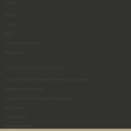
GPeC
About us
Contact
Blog
Terms and conditions
Privacy Policy
GPeC E-Commerce Proficiency
About The GPeC E-Commerce Proficiency program
Registration information
Stages of GPeC E-Commerce Proficiency
GPeC Audits
GPeC Mentors
Participation Fee