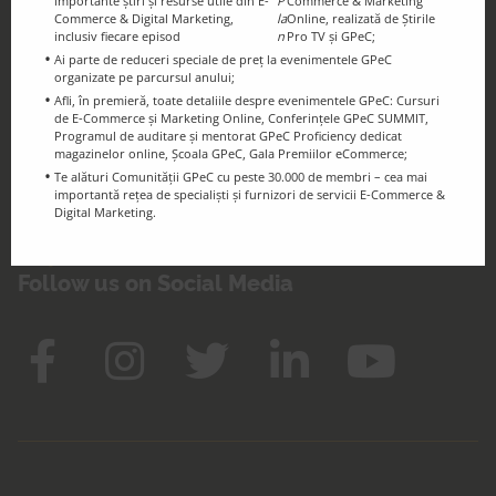
importante știri și resurse utile din E-
P
Commerce & Marketing
Commerce & Digital Marketing,
la
Online, realizată de Știrile
inclusiv fiecare episod
n
Pro TV și GPeC;
GPeC Blog
Ai parte de reduceri speciale de preț la evenimentele GPeC
E-Commerce & Digital Marketing
organizate pe parcursul anului;
Afli, în premieră, toate detaliile despre evenimentele GPeC: Cursuri
Resources and Info
de E-Commerce și Marketing Online, Conferințele GPeC SUMMIT,
Programul de auditare și mentorat GPeC Proficiency dedicat
magazinelor online, Școala GPeC, Gala Premiilor eCommerce;
Te alături Comunității GPeC cu peste 30.000 de membri – cea mai
importantă rețea de specialiști și furnizori de servicii E-Commerce &
Digital Marketing.
Keep in touch!
Follow us on Social Media