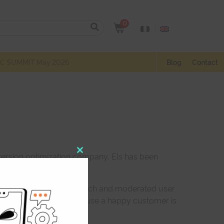
0
C SUMMIT May 2026
Blog
Contact
ersion optimization company, Els has been
Close
this
module
or qualitative user research and moderated user
ir customers better. Because a happy customer is