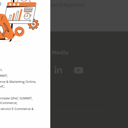
sCopco, Orange, Daikin and Bridgestone.
eep in touch!
Follow us on Social Media
n;
UMMIT;
rce & Marketing Online,
PeC;
ferințele GPeC SUMMIT,
r eCommerce;
e servicii E-Commerce &