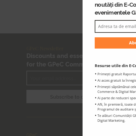
noutăți din E-C
Els has
evenimentele 
GPeC Newsletter
Discounts and essential information
for the GPeC Community
Resurse utile din E-C
Primești gratuit Raportu
Ai acces gratuit la înreg
Primești săptămânal cele 
Commerce & Digital Marke
Ai parte de reduceri spe
Afli, în premieră, toat
Programul de auditare ș
Te alături Comunității G
Digital Marketing.
GPeC
GPeC E-C