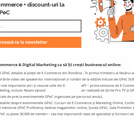
ommerce + discount-uri la
 moderated over 4.000 user tests for companies such as Atla
GPeC
GPeC Blog
K
E-Commerce & Digital Marketing
Resources and Info
ommerce & Digital Marketing ca să îți crești business-ul online:
l GPeC detaliat al pieței de E-Commerce din România - în primul trimestru al fiecărui a
istrările video ale speakerilor internaționali și români de la edițiile trecute ale GPeC S
mai importante știri și resurse utile din E-
ePl
– prima emisiune de E-Comme
ting, inclusiv fiecare episod
an
realizată de Știrile Pro TV și G
ciale de preț la evenimentele GPeC organizate pe parcursul anului;
e detaliile despre evenimentele GPeC: Cursuri de E-Commerce și Marketing Online, Con
i mentorat GPeC Proficiency dedicat magazinelor online, Școala GPeC, Gala Premiilo
PeC cu peste 30.000 de membri – cea mai importantă rețea de specialiști și furnizori d
ommerce Proficiency
GPeC SUMMIT May