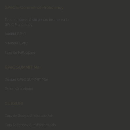
GPeC E-Commerce Proficiency
Tot ce trebuie să știi pentru înscrierea la
GPeC Proficiency
Auditul GPeC
Mentorii GPeC
Taxa de Participare
GPeC SUMMIT Mai
Despre GPeC SUMMIT Mai
De ce să participi
CURSURI
Curs de Google & Youtube Ads
Curs Facebook & Instagram Ads