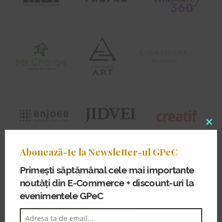
Clo
thi
Abonează-te la Newsletter-ul GPeC
mo
Primești săptămânal cele mai importante
noutăți din E-Commerce + discount-uri la
evenimentele GPeC