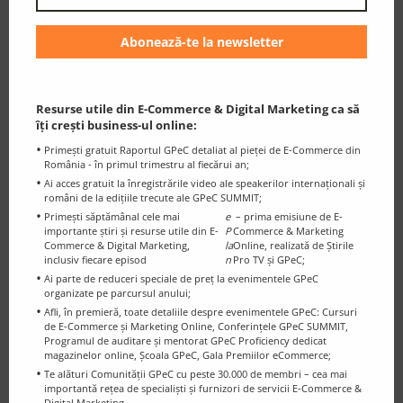
Resurse utile din E-Commerce & Digital Marketing ca să
îți crești business-ul online:
Primești gratuit Raportul GPeC detaliat al pieței de E-Commerce din
România - în primul trimestru al fiecărui an;
Ai acces gratuit la înregistrările video ale speakerilor internaționali și
români de la edițiile trecute ale GPeC SUMMIT;
Primești săptămânal cele mai
e
– prima emisiune de E-
importante știri și resurse utile din E-
P
Commerce & Marketing
Commerce & Digital Marketing,
la
Online, realizată de Știrile
inclusiv fiecare episod
n
Pro TV și GPeC;
Ai parte de reduceri speciale de preț la evenimentele GPeC
organizate pe parcursul anului;
Afli, în premieră, toate detaliile despre evenimentele GPeC: Cursuri
de E-Commerce și Marketing Online, Conferințele GPeC SUMMIT,
Programul de auditare și mentorat GPeC Proficiency dedicat
magazinelor online, Școala GPeC, Gala Premiilor eCommerce;
Te alături Comunității GPeC cu peste 30.000 de membri – cea mai
importantă rețea de specialiști și furnizori de servicii E-Commerce &
Digital Marketing.