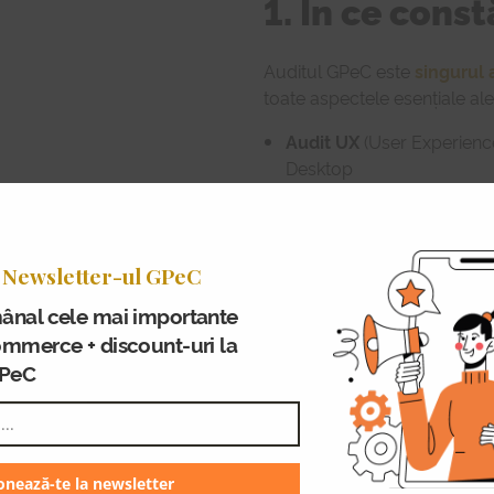
1. În ce cons
Auditul GPeC este
singurul 
toate aspectele esențiale al
Audit UX
(User Experience)
Desktop
Audit Marketing Online
(
Sell, Bundles, Loializare et
SEO Health Check
(verif
 Newsletter-ul GPeC
optimizare în Google)
ânal cele mai importante
Security Health Check
(i
ommerce + discount-uri la
securitate)
GPeC
Audit Campanii de E-Mai
Audit Conținut și Prezen
Audit Juridic
(conformarea