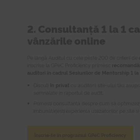
2. Consultanță 1 la 1 ca 
vânzările online
Pe lângă Auditul cu cele peste 200 de criterii de
înscrise la GPeC Proficiency primesc
recomandări
auditori în cadrul Sesiunilor de Mentorship 1 la
Discuți
în privat
cu auditorii site-ului tău asu
semnalate în raportul de audit;
Primești consultanță despre cum să optimizezi
îmbunătățești experiența utilizatorilor pe site și
Înscrie-te în programul GPeC Proficiency