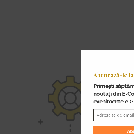
Abonează-te la
Primești săptăm
noutăți din E-C
evenimentele 