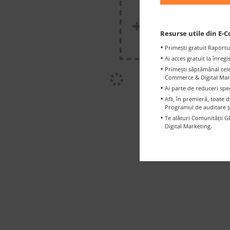
Resurse utile din E-C
Primești gratuit Raportu
Ai acces gratuit la înreg
Primești săptămânal cele 
Commerce & Digital Marke
Ai parte de reduceri spe
Afli, în premieră, toat
Programul de auditare ș
Te alături Comunității G
Digital Marketing.