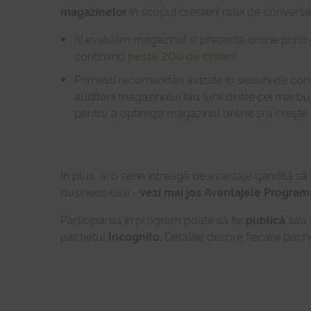
magazinelor
în scopul creșterii ratei de conversie
Îți evaluăm magazinul și prezența online print
conținând
peste 200 de criterii
;
Primești recomandări avizate în sesiuni de consu
auditorii magazinului tău (unii dintre cei mai bu
pentru a optimiza magazinul online și a crește 
În plus, ai o serie întreagă de avantaje gândită să 
business-ului -
vezi mai jos Avantajele Program
Participarea în program poate să fie
publică
sau
pachetul
Incognito
. Detaliile despre fiecare pac