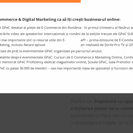
Termeni și Condiții, Privac
Mystery Shopping
(calit
Support)
ommerce & Digital Marketing ca să îți crești business-ul online:
l GPeC detaliat al pieței de E-Commerce din România - în primul trimestru al fiecărui a
Auditul GPeC conține toate r
istrările video ale speakerilor internaționali și români de la edițiile trecute ale GPeC S
de criterii
pentru fiecare ma
mai importante știri și resurse utile din E-
ePl
– prima emisiune de E-Comme
ting, inclusiv fiecare episod
an
realizată de Știrile Pro TV și G
Proficiency.
ciale de preț la evenimentele GPeC organizate pe parcursul anului;
e detaliile despre evenimentele GPeC: Cursuri de E-Commerce și Marketing Online, Con
Evaluarea magazinelor onlin
i mentorat GPeC Proficiency dedicat magazinelor online, Școala GPeC, Gala Premiilo
vastă experiență în E-Commer
PeC cu peste 30.000 de membri – cea mai importantă rețea de specialiști și furnizori d
Te costă infim
Prețul întregului Audit porn
Pentru că,
împreună cu spon
creșterea pieței de e-com
optimizate și oferă servicii de 
> ecosistemul crește, iar la f