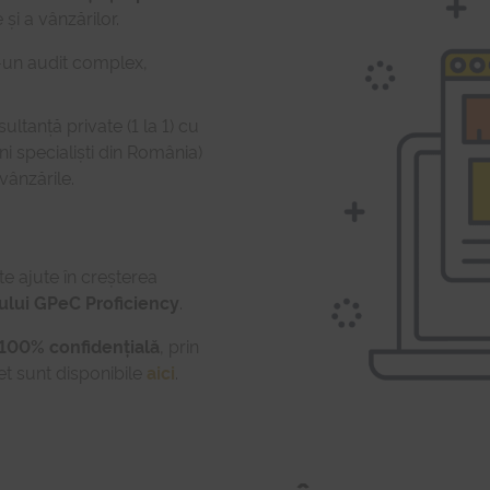
 și a vânzărilor.
r-un audit complex,
ltanță private (1 la 1) cu
ni specialiști din România)
vânzările.
te ajute în creșterea
ului GPeC Proficiency
.
100% confidențială
, prin
het sunt disponibile
aici
.