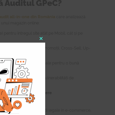
tă Auditul GPeC?
audit all-in-one din România
care analizează
e unui magazin online:
 pentru întregul site atât pe Mobil, cât și pe
Close
Bannere, Diferențiatori, Promoții, Cross-Sell, Up-
this
c.)
module
icarea elementelor esențiale pentru o bună
dentificarea posibilelor vulnerabilități de
l Marketing / Newslettere
ță în Social Media
 cu principalele obligații legale în e-commerce,