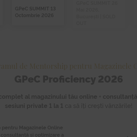
GPeC SUMMIT 26
GPeC SUMMIT 13
Mai 2026,
Octombrie 2026
București | SOLD
OUT
amul de Mentorship pentru Magazinele 
GPeC Proficiency 2026
complet al magazinului tău online
+
consultanță
sesiuni private 1 la 1
ca să îți crești vânzările!
 pentru Magazinele Online
 consultanță și optimizare a