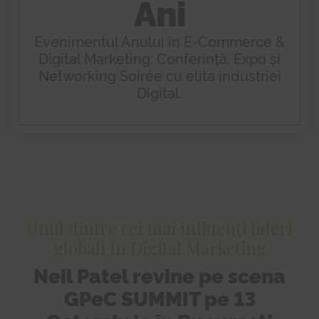
Ani
GPeC Meetup Chișinău
Extinde 
GPeC SUMMIT Mai 2026
Extinde 
Evenimentul Anului în E-Commerce &
Cursuri
Extinde 
Digital Marketing: Conferință, Expo și
Networking Soirée cu elita industriei
Contact
Digital.
Blog
Unul dintre cei mai influenți lideri
globali în Digital Marketing
Neil Patel
revine pe scena
GPeC SUMMIT pe 13