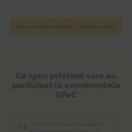
Înscrie-te la GPeC SUMMIT 13 Octombrie 2026
Ce spun prietenii care au
participat la evenimentele
GPeC
It’s THE PLACE to be if you want to
learn what’s top and newest in e-