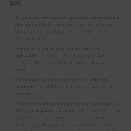
ani
Ai acces la cei mai buni speakeri internaționali
din istoria GPeC
- experți recunoscuți la nivel
global, cu o vastă experiență în domeniu
#BestOfGPeC;
Înveți, te inspiri și pleci cu idei imediat
aplicabile
- afli tot ce este actual în E-Commerce
și Digital Marketing și trend-urile pentru anul
viitor;
Conținutul transmis este gândit să fie util
audienței
- la GPeC nu vei asista la speech-uri
promoționale;
Ai parte de networking la cel mai înalt nivel cu
800+ participanți
- structura GPeC SUMMIT este
gândită cu suficiente pauze care să înlesnească
networking-ul, iar participanții sunt reprezentanți