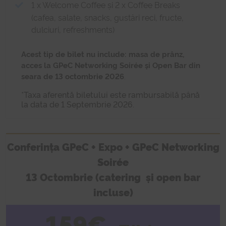
1 x Welcome Coffee și 2 x Coffee Breaks
(cafea, salate, snacks, gustări reci, fructe,
dulciuri, refreshments)
Acest tip de bilet nu include: masa de prânz,
acces la GPeC Networking Soirée și Open Bar din
seara de 13 octombrie 2026
.
*Taxa aferentă biletului este rambursabilă până
la data de 1 Septembrie 2026.
Conferința GPeC + Expo + GPeC Networking
Soirée
13 Octombrie (catering și open bar
incluse)
159€