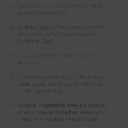
Q&A în timp real cu speakerii prezenți pe
scena Conferinței GPeC
Business Opportunities & Leads în cadrul
GPeC Expo, desfășurată în paralel cu
Conferința GPeC
Traducere simultană Engleză-Română și
viceversa
1 x Welcome Coffee și 2 x Coffee Breaks
(cafea, salate, snacks, gustări reci, fructe,
dulciuri, refreshments)
Acces la înregistrările video ale speech-
urilor din cadrul Conferinței GPeC
(acolo
unde primim acceptul de redistribuire)