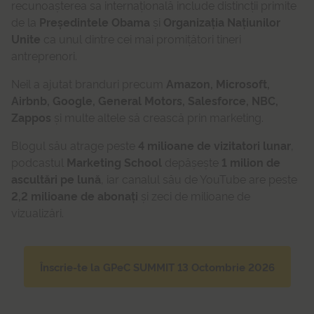
recunoașterea sa internațională include distincții primite
de la
Președintele Obama
și
Organizația Națiunilor
Unite
ca unul dintre cei mai promițători tineri
antreprenori.
Neil a ajutat branduri precum
Amazon, Microsoft,
Airbnb, Google, General Motors, Salesforce, NBC,
Zappos
și multe altele să crească prin marketing.
Blogul său atrage peste
4 milioane de vizitatori lunar
,
podcastul
Marketing School
depășește
1 milion de
ascultări pe lună
, iar canalul său de YouTube are peste
2,2 milioane de abonați
și zeci de milioane de
vizualizări.
Înscrie-te la GPeC SUMMIT 13 Octombrie 2026