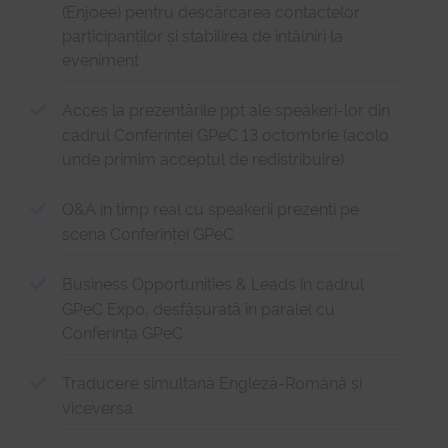
(Enjoee) pentru descărcarea contactelor
participanților și stabilirea de întâlniri la
eveniment
Acces la prezentările ppt ale speakeri-lor din
cadrul Conferinței GPeC 13 octombrie (acolo
unde primim acceptul de redistribuire)
Q&A în timp real cu speakerii prezenți pe
scena Conferinței GPeC
Business Opportunities & Leads în cadrul
GPeC Expo, desfășurată în paralel cu
Conferința GPeC
Traducere simultană Engleză-Română și
viceversa