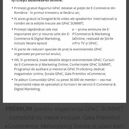
îți crești business-ul online:
Primești gratuit Raportul GPeC detaliat al pieței de E-Commerce din
România - în primul trimestru al fiecărui an;
00:00
01:14
Ai acces gratuit la înregistrările video ale speakerilor internaționali și
români de la edițiile trecute ale GPeC SUMMIT;
Primești săptămânal cele mai
e
– prima emisiune de E-
importante știri și resurse utile din E-
P
Commerce & Marketing
Commerce & Digital Marketing,
la
Online, realizată de Știrile
inclusiv fiecare episod
n
Pro TV și GPeC;
Ai parte de reduceri speciale de preț la evenimentele GPeC
organizate pe parcursul anului;
Bilete GPeC SUMMIT | 13
Afli, în premieră, toate detaliile despre evenimentele GPeC: Cursuri
Octombrie 2026
de E-Commerce și Marketing Online, Conferințele GPeC SUMMIT,
Programul de auditare și mentorat GPeC Proficiency dedicat
magazinelor online, Școala GPeC, Gala Premiilor eCommerce;
Te alături Comunității GPeC cu peste 30.000 de membri – cea mai
Alege între biletele
LITE
(budget friendly -
importantă rețea de specialiști și furnizori de servicii E-Commerce &
Digital Marketing.
nu conțin catering, Gala Premiilor
eCommerce și Networking Soirée) și
PREMIUM
(pentru experiența GPeC SUMMIT
completă cu mese incluse, Gala Premiilor
eCommerce, Networking Soirée și open bar).