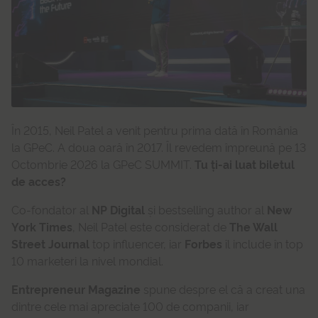
În 2015, Neil Patel a venit pentru prima dată în România
la GPeC. A doua oară în 2017. Îl revedem împreună pe 13
Octombrie 2026 la GPeC SUMMIT.
Tu ți-ai luat biletul
de acces?
Co-fondator al
NP Digital
și bestselling author al
New
York Times
, Neil Patel este considerat de
The Wall
Street Journal
top influencer, iar
Forbes
îl include în top
10 marketeri la nivel mondial.
Entrepreneur Magazine
spune despre el că a creat una
dintre cele mai apreciate 100 de companii, iar