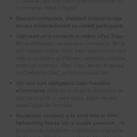
C-Level ai celor mai importante companii din E-
Commerce, Retail și Digital;
Descarci contactele, stabilești întâlniri la fața
locului și interacționezi cu ceilalți participanți
;
Obții lead-uri și contacte în cadrul GPeC Expo
-
fie că ești furnizor de servicii e-commerce, fie că
ești magazin online, GPeC Expo este locul în care
cele două tabere se întâlnesc, schimbă contacte
și discută business. GPeC Expo are loc în paralel
cu Conferința GPeC, pe tot parcursul zilei;
Afli cine sunt câștigătorii Galei Premiilor
eCommerce
ediția de 21 de ani în atmosferă de
spectacol și într-o seară epică, alături de elita
pieței Digital din România;
Socializezi, zâmbești și te simți bine la GPeC
Networking Soirée într-o locație premium
- ne
bucurăm de (re)întâlnire și sărbătorim împreună