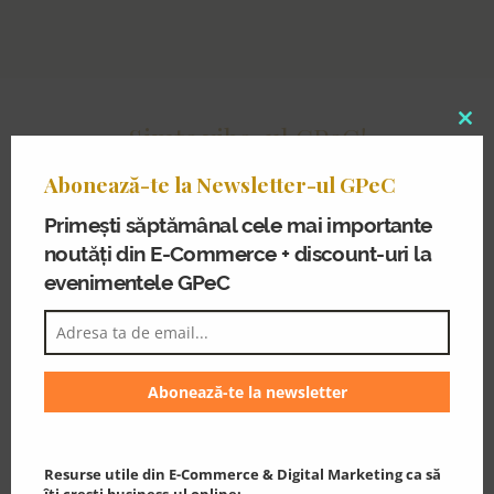
Simte vibe-ul GPeC!
Clo
thi
Vezi cum a fost la ediția
Abonează-te la Newsletter-ul GPeC
mo
trecută și hai alături de noi la
Primești săptămânal cele mai importante
21 ani de GPeC!
noutăți din E-Commerce + discount-uri la
evenimentele GPeC
Player
video
Resurse utile din E-Commerce & Digital Marketing ca să