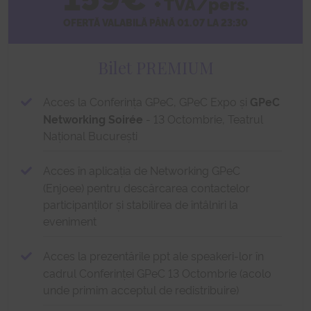
+ TVA/pers.
OFERTĂ VALABILĂ PÂNĂ 01.07 LA 23:30
Bilet PREMIUM
Acces la Conferința GPeC, GPeC Expo și
GPeC
Networking Soirée
- 13 Octombrie, Teatrul
Național București
Acces în aplicația de Networking GPeC
(Enjoee) pentru descărcarea contactelor
participanților și stabilirea de întâlniri la
eveniment
Acces la prezentările ppt ale speakeri-lor în
cadrul Conferinței GPeC 13 Octombrie (acolo
unde primim acceptul de redistribuire)