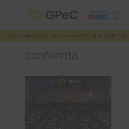
Sari
Sari
la
la
navigare
conținut
GPeC Proficiency 2026
Școala de Vară 2026
GPeC SUMMIT Oct.
conferinta