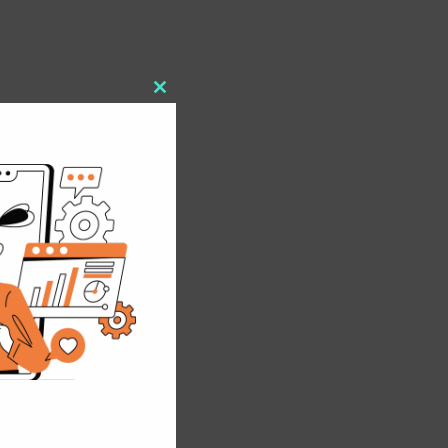
Close
this
module