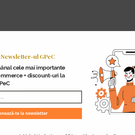
 Newsletter-ul GPeC
ânal cele mai importante
ommerce + discount-uri la
GPeC
n comentariu.