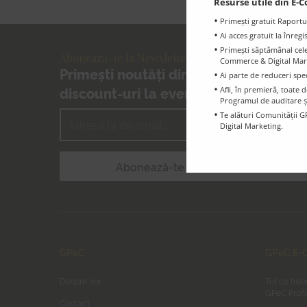
Resurse utile din E-C
Primești gratuit Raportu
Ai acces gratuit la înreg
Primești săptămânal cele 
Abonează-te la Newsletter-ul GPeC
Commerce & Digital Marke
Primești noutăți din E-Commerce și
Ai parte de reduceri spe
discount-uri la evenimentele GPeC
Afli, în premieră, toat
Programul de auditare ș
Te alături Comunității G
Digital Marketing.
GPeC
GPeC E-C
Despre noi
Tot ce treb
GPeC Profi
Contact