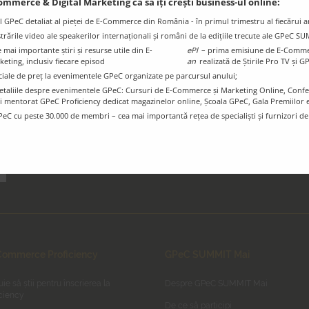
ommerce & Digital Marketing ca să îți crești business-ul online:
l GPeC detaliat al pieței de E-Commerce din România - în primul trimestru al fiecărui a
istrările video ale speakerilor internaționali și români de la edițiile trecute ale GPeC S
mai importante știri și resurse utile din E-
ePl
– prima emisiune de E-Comme
Blogul GPeC
Ț
ting, inclusiv fiecare episod
an
realizată de Știrile Pro TV și G
Știri și resurse utile din eCommerce și
ciale de preț la evenimentele GPeC organizate pe parcursul anului;
Digital Marketing
e detaliile despre evenimentele GPeC: Cursuri de E-Commerce și Marketing Online, Con
i mentorat GPeC Proficiency dedicat magazinelor online, Școala GPeC, Gala Premiilo
PeC cu peste 30.000 de membri – cea mai importantă rețea de specialiști și furnizori d
ommerce Proficiency
GPeC SUMMIT Mai
uie să știi pentru înscrierea la
Despre GPeC SUMMIT Mai
ciency
De ce să participi