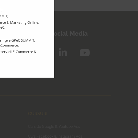
n;
UMMIT;
rce & Marketing Online,
inem legătura!
PeC;
Urmărește-ne pe Social Media
ferințele GPeC SUMMIT,
r eCommerce;
e servicii E-Commerce &
CURSURI
Curs de Google & Youtube Ads
Curs Facebook & Instagram Ads