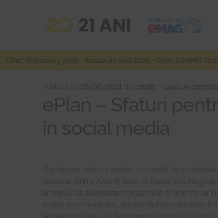
Sari
Sari
la
la
navigare
conținut
GPeC Proficiency 2026
Școala de Vară 2026
GPeC SUMMIT Oct.
Publicat pe
29/06/2021
de
creatif
—
Lasă un comenta
ePlan – Sfaturi pent
în social media
”Facebook este un mediu rezonabil de publicitate, 
discuției dintre Andrei Radu și Alexandru Negrea 
ar trebui să abordeze magazinele online tot ce în
online și comunicare, primul sfat pe care Alex îl o
acestea ar trebui să fie în primul rând la curent