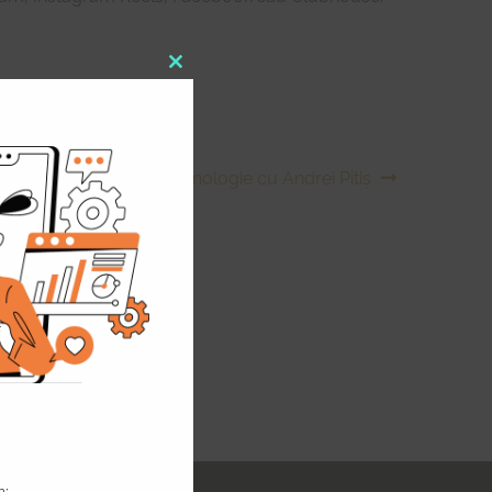
Close
this
module
enoriat, start-ups și tehnologie cu Andrei Pitiș
n;