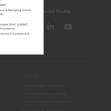
inem legătura!
UMMIT;
Urmărește-ne pe Social Media
rce & Marketing Online,
PeC;
ferințele GPeC SUMMIT,
r eCommerce;
e servicii E-Commerce &
CURSURI
Curs de Google & Youtube Ads
Curs Facebook & Instagram Ads
Curs Practic de Data Analytics & GA4
Curs Intensiv de Social Media