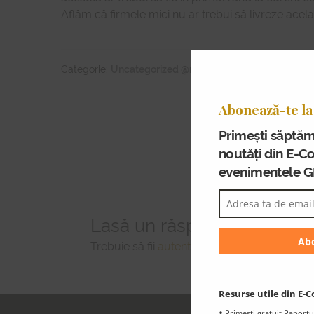
Aflăm că firmele mici nu ar trebui să livreze acel
Categorie:
Uncategorized @ro
Abonează-te la
Navigare
Primești săptăm
în
noutăți din E-C
articole
evenimentele 
Lasă un răspuns
Trebuie să fii
autentificat
pentru a publica u
Resurse utile din E-C
Primești gratuit Raportu