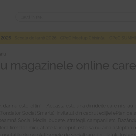
Caută
Caută
după:
 2026
Școala de Iarnă 2026
GPeC Meetup Chișinău
GPeC SUMMI
riu
ru magazinele online care
dar nu este ieftin” – Aceasta este una din ideile care ni s-au 
(Fondator Social Smarts), invitatul din cadrul ediției ePlan 
seamnă Social Media: bugete, strategii, campanii etc. Bazând
feră firmelor mici, aflate la început, este să nu aibă așteptări
 cu noutățile de pe platformele de socializare, fie TikTok, In