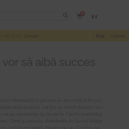
0
T Mai 2026
Cursuri
Blog
Contact
 vor să aibă succes
părut interesante și pe care le-am notat în timpul
de săptămâna aceasta. Cei doi au vorbit despre cum
u-se pe experiența sa de peste 7 ani în marketing
 mari. Când își setează obiectivele de Social Media,
stagram, Instagram Reels, Facebook sau Clubhouse.