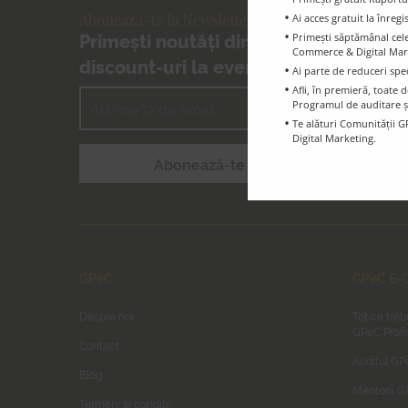
Abonează-te la Newsletter-ul GPeC
Ai acces gratuit la înreg
Primești noutăți din E-Commerce și
Primești săptămânal cele 
Commerce & Digital Marke
discount-uri la evenimentele GPeC
Ai parte de reduceri spe
Afli, în premieră, toat
Programul de auditare ș
Te alături Comunității G
Digital Marketing.
GPeC
GPeC E-C
Despre noi
Tot ce treb
GPeC Profi
Contact
Auditul GP
Blog
Mentorii 
Termeni și condiții