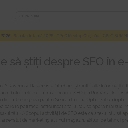
Caută
Caută
după:
 2026
Școala de Iarnă 2026
GPeC Meetup Chișinău
GPeC SUMMI
ie să știți despre SEO î
e? Răspunsul la această întrebare și multe alte informații utile
 una dintre cele mai mari agenții de SEO din România. În desc
m din limba engleză pentru Search Engine Optimization (optimi
 care le poți face, astfel încât site-ul tău să apară mai sus, r
-ul tău. (…) Scopul activității de SEO este ca site-ul tău să a
tot arsenalul de marketing al unui magazin, alături de tehnic