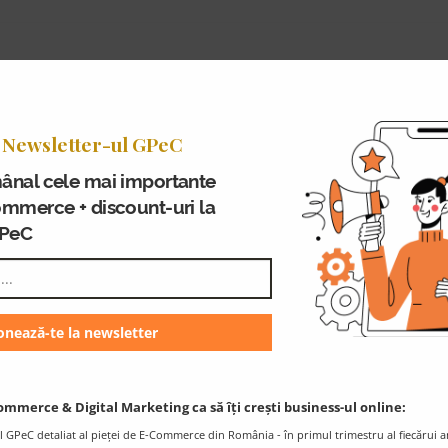
Articolul
investiții pentru companiile
ePlan – Despre legislație pe
următor:
 Newsletter-ul GPeC
ânal cele mai importante
ommerce + discount-uri la
GPeC
n comentariu.
ommerce & Digital Marketing ca să îți crești business-ul online:
l GPeC detaliat al pieței de E-Commerce din România - în primul trimestru al fiecărui a
Blogul GPeC
Ț