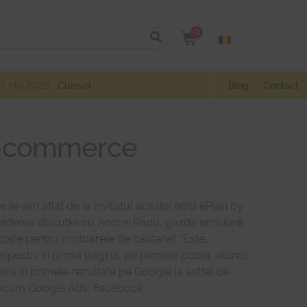
0
T Mai 2026
Cursuri
Blog
Contact
n e-commerce
 le-am aflat de la invitatul acestei ediții ePlan by
hiderea discuției cu Andrei Radu, gazda emisiunii,
zare pentru motoarele de căutare): ”Este,
espectiv în prima pagină, pe primele poziții, atunci
pară în primele rezultate pe Google la astfel de
i precum Google Ads, Facebook