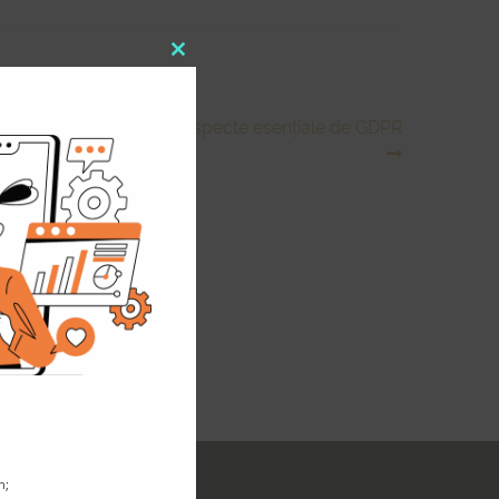
Close
this
module
ntru magazine online și aspecte esențiale de GDPR
n;
inem legătura!