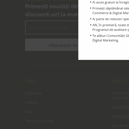
Ai acces gratuit la înreg
Primești noutăți din E-Commerce și
Primești săptămânal cele 
discount-uri la evenimentele GPeC
Commerce & Digital Marke
Ai parte de reduceri spe
Afli, în premieră, toat
Programul de auditare ș
Te alături Comunității G
Digital Marketing.
GPeC
GPeC E-C
Despre noi
Tot ce treb
GPeC Profi
Contact
Auditul GP
Blog
Mentorii 
Termeni și condiții
Taxa de Pa