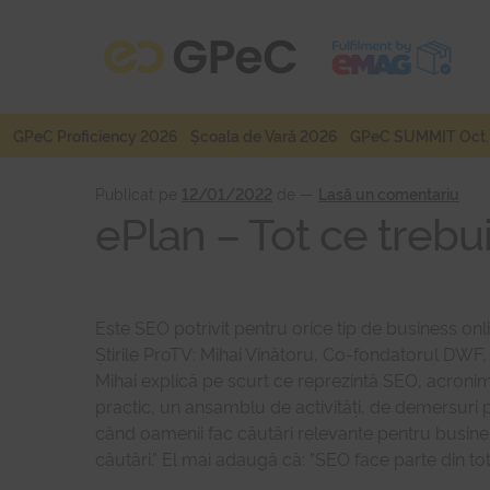
Sari
Sari
la
la
navigare
conținut
GPeC Proficiency 2026
Școala de Vară 2026
GPeC SUMMIT Oct.
Publicat pe
12/01/2022
de
—
Lasă un comentariu
ePlan – Tot ce trebu
Este SEO potrivit pentru orice tip de business onlin
Știrile ProTV: Mihai Vînătoru, Co-fondatorul DWF,
Mihai explică pe scurt ce reprezintă SEO, acroni
practic, un ansamblu de activități, de demersuri pe
când oamenii fac căutări relevante pentru business
căutări.” El mai adaugă că: ”SEO face parte din 