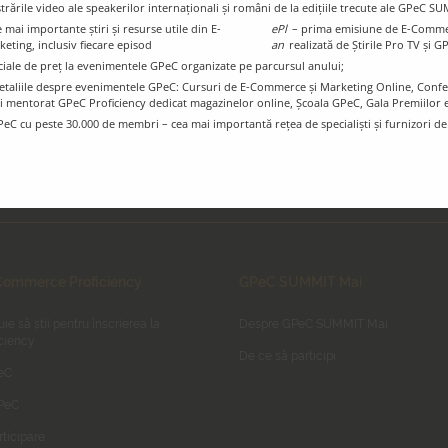
istrările video ale speakerilor internaționali și români de la edițiile trecute ale GPeC S
Știri și resurse utile din eCommerce și
mai importante știri și resurse utile din E-
ePl
– prima emisiune de E-Comme
Digital Marketing
ting, inclusiv fiecare episod
an
realizată de Știrile Pro TV și G
ciale de preț la evenimentele GPeC organizate pe parcursul anului;
e detaliile despre evenimentele GPeC: Cursuri de E-Commerce și Marketing Online, Con
i mentorat GPeC Proficiency dedicat magazinelor online, Școala GPeC, Gala Premiilo
PeC cu peste 30.000 de membri – cea mai importantă rețea de specialiști și furnizori d
ommerce Proficiency
GPeC SUMMIT Mai
uie să știi pentru înscrierea la
Despre GPeC SUMMIT Mai
ciency
De ce să participi
eC
GPeC
rticipare