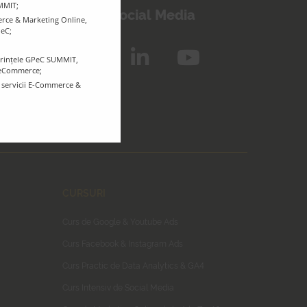
UMMIT;
Urmărește-ne pe Social Media
rce & Marketing Online,
PeC;
ferințele GPeC SUMMIT,
r eCommerce;
e servicii E-Commerce &
CURSURI
Curs de Google & Youtube Ads
Curs Facebook & Instagram Ads
Curs Practic de Data Analytics & GA4
Curs Intensiv de Social Media