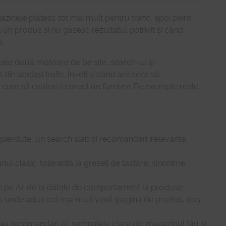
inele plătesc tot mai mult pentru trafic, apoi pierd
n produs și nu găsesc rezultatul potrivit și când
.
ele două motoare de pe site, search-ul și
in același trafic. Înveți și când are sens să
 și cum să evaluezi corect un furnizor. Pe exemple reale
 pierdute, un search slab și recomandări irelevante,
l clasic: toleranță la greșeli de tastare, sinonime,
 pe AI: de la datele de comportament la produse
us unde aduc cel mai mult venit (pagina de produs, coș,
u recomandări AI: semnalele clare din magazinul tău și