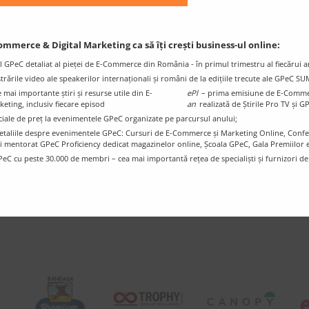
CU SPRIJINUL
ommerce & Digital Marketing ca să îți crești business-ul online:
l GPeC detaliat al pieței de E-Commerce din România - în primul trimestru al fiecărui a
istrările video ale speakerilor internaționali și români de la edițiile trecute ale GPeC S
mai importante știri și resurse utile din E-
ePl
– prima emisiune de E-Comme
ting, inclusiv fiecare episod
an
realizată de Știrile Pro TV și G
ciale de preț la evenimentele GPeC organizate pe parcursul anului;
e detaliile despre evenimentele GPeC: Cursuri de E-Commerce și Marketing Online, Con
i mentorat GPeC Proficiency dedicat magazinelor online, Școala GPeC, Gala Premiilo
PeC cu peste 30.000 de membri – cea mai importantă rețea de specialiști și furnizori d