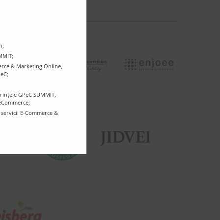
n;
UMMIT;
rce & Marketing Online,
PeC;
ferințele GPeC SUMMIT,
r eCommerce;
e servicii E-Commerce &