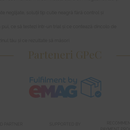
ate neglijate, soluții tip cutie neagră fără control și
 pui, ce să testezi într-un trial și ce contează dincolo de
nul tău și ce rezultate să măsori
Parteneri GPeC
RECOMME
D PARTNER
SUPPORTED BY
PAYMENT PRO