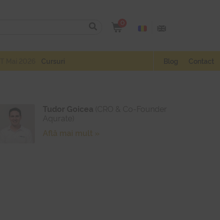
0
T Mai 2026
Cursuri
Blog
Contact
Tudor Goicea
(CRO & Co-Founder
Aqurate)
Află mai mult »