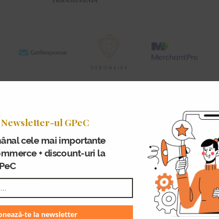
 Newsletter-ul GPeC
OFFICIAL RADIO
WINE PARTNER
ânal cele mai importante
ommerce + discount-uri la
GPeC