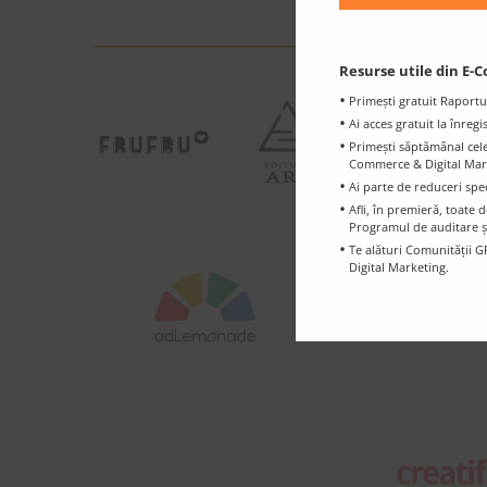
Resurse utile din E-C
Primești gratuit Raportu
Ai acces gratuit la înreg
Primești săptămânal cele 
Commerce & Digital Marke
Ai parte de reduceri spe
Afli, în premieră, toat
Programul de auditare ș
Te alături Comunității G
Digital Marketing.