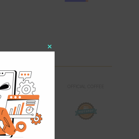
Close
this
module
STRATEGIC MEDIA
OFFICIAL COFFEE
PARTNER