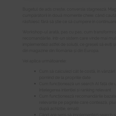
Bugetul de ads crește, conversia stagnează. Magaz
cumpărătorii în două momente cheie: când caută u
răsfoiesc fără să știe ce să cumpere în continuare
Workshop-ul arată, pas cu pas, cum transformi c
recomandările, într-un sistem care vinde mai mult d
implementezi astfel de soluții, ce greșeli să eviți
din magazine din România și din Europa.
Vei aplica următoarele:
Cum să calculezi cât te costă, în vânzări
pornind de la propriile date
Cum funcționează un search AI față de unu
înțelegerea intenției și ranking relevant
Cum funcționează recomandările bazate
relevante pe paginile care contează, pl
după achiziție, email)
Când are sens să implementezi search sa