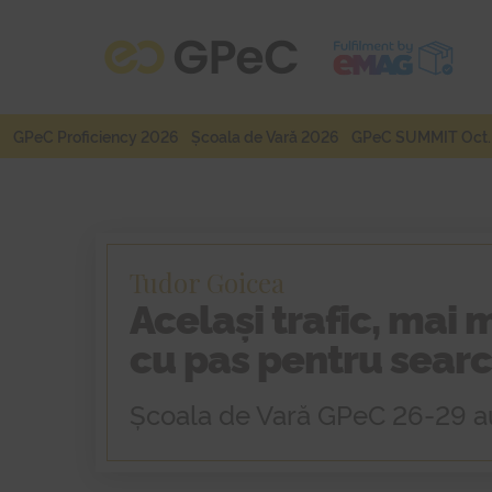
Sari
Sari
la
la
navigare
conținut
GPeC Proficiency 2026
Școala de Vară 2026
GPeC SUMMIT Oct.
Tudor Goicea
Același trafic, mai 
cu pas pentru searc
Școala de Vară GPeC 26-29 