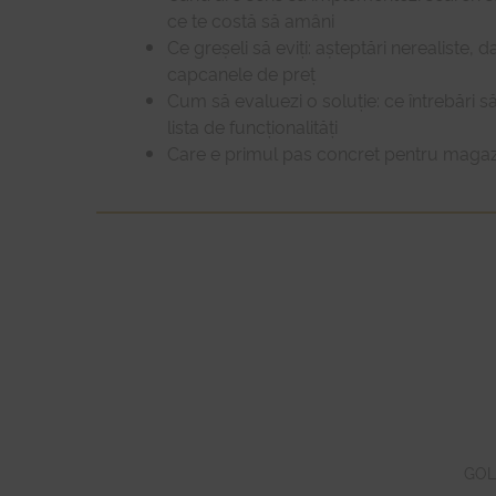
ce te costă să amâni
Ce greșeli să eviți: așteptări nerealiste, d
capcanele de preț
Cum să evaluezi o soluție: ce întrebări să
lista de funcționalități
Care e primul pas concret pentru magazi
GOL