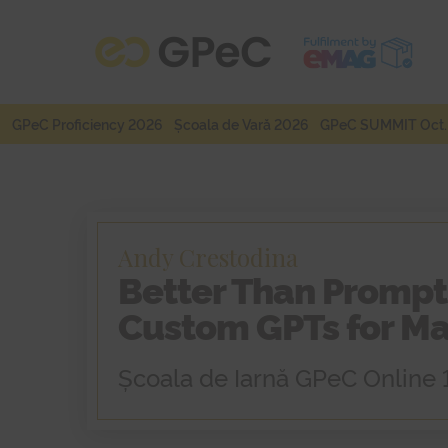
Sari
Sari
la
la
navigare
conținut
GPeC Proficiency 2026
Școala de Vară 2026
GPeC SUMMIT Oct.
Andy Crestodina
Better Than Prompt
Custom GPTs for Ma
Școala de Iarnă GPeC Online 