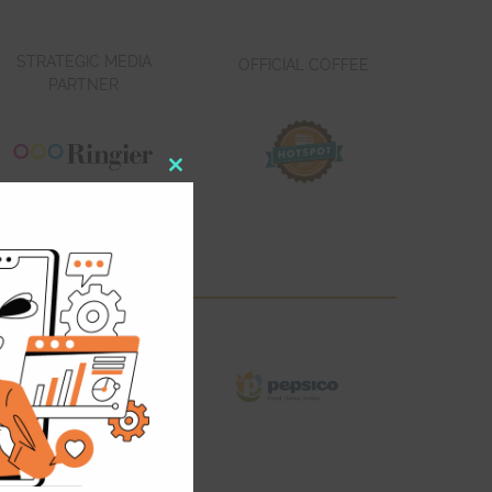
STRATEGIC MEDIA
OFFICIAL COFFEE
PARTNER
Close
this
module