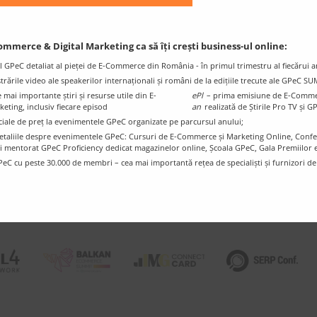
ommerce & Digital Marketing ca să îți crești business-ul online:
l GPeC detaliat al pieței de E-Commerce din România - în primul trimestru al fiecărui a
istrările video ale speakerilor internaționali și români de la edițiile trecute ale GPeC S
mai importante știri și resurse utile din E-
ePl
– prima emisiune de E-Comme
ting, inclusiv fiecare episod
an
realizată de Știrile Pro TV și G
ciale de preț la evenimentele GPeC organizate pe parcursul anului;
e detaliile despre evenimentele GPeC: Cursuri de E-Commerce și Marketing Online, Con
i mentorat GPeC Proficiency dedicat magazinelor online, Școala GPeC, Gala Premiilo
PeC cu peste 30.000 de membri – cea mai importantă rețea de specialiști și furnizori d
COMUNITAȚI PARTENERE