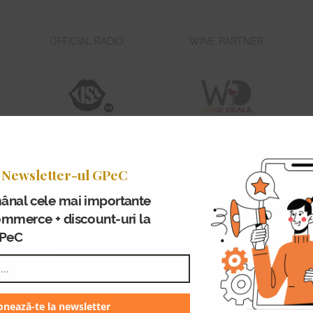
OFFICIAL RADIO
WINE PARTNER
 Newsletter-ul GPeC
CU SPRIJINUL
ânal cele mai importante
ommerce + discount-uri la
GPeC