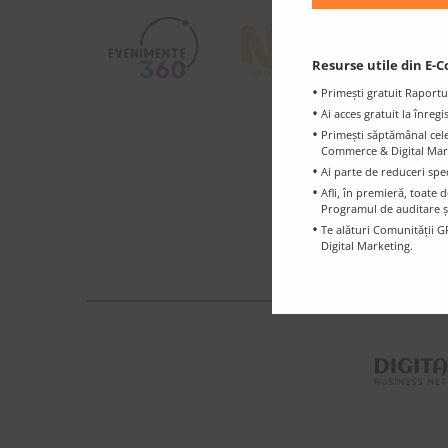
Resurse utile din E-C
Primești gratuit Raportu
Ai acces gratuit la înreg
Primești săptămânal cele 
Commerce & Digital Marke
Ai parte de reduceri spe
Afli, în premieră, toat
Programul de auditare ș
Te alături Comunității G
Digital Marketing.