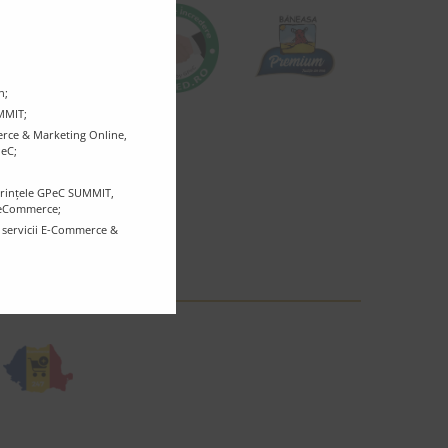
n;
UMMIT;
rce & Marketing Online,
PeC;
ferințele GPeC SUMMIT,
r eCommerce;
e servicii E-Commerce &