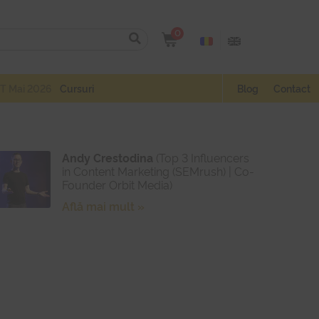
0
T Mai 2026
Cursuri
Blog
Contact
Andy Crestodina
(Top 3 Influencers
in Content Marketing (SEMrush) | Co-
Founder Orbit Media)
Află mai mult »