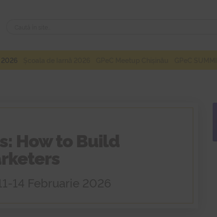
Caută
Caută
după:
 2026
Școala de Iarnă 2026
GPeC Meetup Chișinău
GPeC SUMMI
s: How to Build
rketers
11-14 Februarie 2026