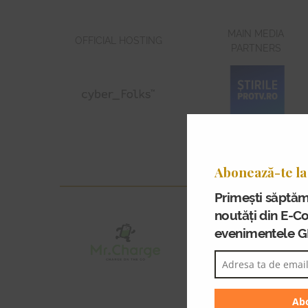
MAIN MEDIA
OFFICIAL HOSTING
PARTNERS
Abonează-te la
Primești săptăm
noutăți din E-C
evenimentele 