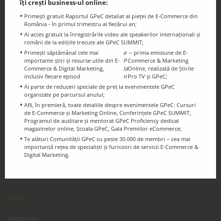
îți crești business-ul online:
Știri și resurse utile din eCommerce și
Primești gratuit Raportul GPeC detaliat al pieței de E-Commerce din
Digital Marketing
România - în primul trimestru al fiecărui an;
Ai acces gratuit la înregistrările video ale speakerilor internaționali și
români de la edițiile trecute ale GPeC SUMMIT;
Primești săptămânal cele mai
e
– prima emisiune de E-
importante știri și resurse utile din E-
P
Commerce & Marketing
Commerce & Digital Marketing,
la
Online, realizată de Știrile
inclusiv fiecare episod
n
Pro TV și GPeC;
Ținem legătura!
Ai parte de reduceri speciale de preț la evenimentele GPeC
Urmărește-ne pe Social Media
organizate pe parcursul anului;
Afli, în premieră, toate detaliile despre evenimentele GPeC: Cursuri
de E-Commerce și Marketing Online, Conferințele GPeC SUMMIT,
Programul de auditare și mentorat GPeC Proficiency dedicat
magazinelor online, Școala GPeC, Gala Premiilor eCommerce;
Te alături Comunității GPeC cu peste 30.000 de membri – cea mai
importantă rețea de specialiști și furnizori de servicii E-Commerce &
Digital Marketing.
GPeC
Despre noi