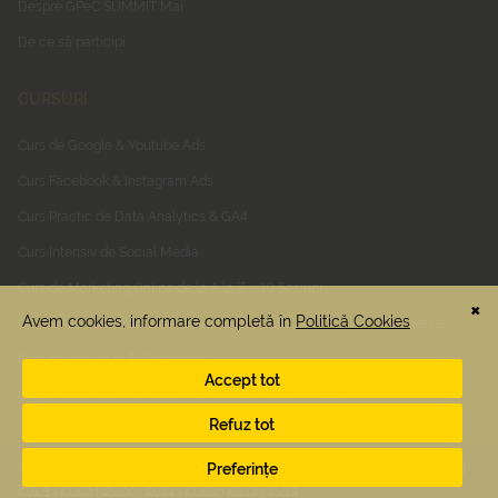
Despre GPeC SUMMIT Mai
De ce să participi
CURSURI
Curs de Google & Youtube Ads
Curs Facebook & Instagram Ads
Curs Practic de Data Analytics & GA4
Curs Intensiv de Social Media
Curs de Marketing Online de la A la Z – 10 Sesiuni
Curs Online E-Commerce, Usability & Optimizarea Ratei de Conversie
Curs de inițiere în E-Commerce
Cursuri de E-Commerce si Marketing Online In-House
© 2026 GPEC. Toate drepturile rezervate. Vezi editiile anterioare:
2025
|
2024
|
2023
|
2022
|
2021
|
2020
|
2019
|
2018