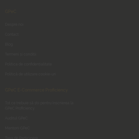
GPeC
Despre noi
Contact
Blog
Termeni și condiții
Politica de confidențialitate
Politică de utilizare cookie-uri
GPeC E-Commerce Proficiency
Tot ce trebuie să știi pentru înscrierea la
GPeC Proficiency
Auditul GPeC
Mentorii GPeC
Taxa de Participare