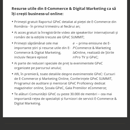
Resurse utile din E-Commerce & Digital Marketing ca să
îți crești business-ul online:
Primești gratuit Raportul GPeC detaliat al pieței de E-Commerce din
Blogul GPeC
România - în primul trimestru al fiecărui an;
Știri și resurse utile din eCommerce și
Ai acces gratuit la înregistrările video ale speakerilor internaționali și
Digital Marketing
români de la edițiile trecute ale GPeC SUMMIT;
Primești săptămânal cele mai
e
– prima emisiune de E-
importante știri și resurse utile din E-
P
Commerce & Marketing
Commerce & Digital Marketing,
la
Online, realizată de Știrile
inclusiv fiecare episod
n
Pro TV și GPeC;
Ai parte de reduceri speciale de preț la evenimentele GPeC
organizate pe parcursul anului;
Afli, în premieră, toate detaliile despre evenimentele GPeC: Cursuri
Ținem legătura!
de E-Commerce și Marketing Online, Conferințele GPeC SUMMIT,
Urmărește-ne pe Social Media
Programul de auditare și mentorat GPeC Proficiency dedicat
magazinelor online, Școala GPeC, Gala Premiilor eCommerce;
Te alături Comunității GPeC cu peste 30.000 de membri – cea mai
importantă rețea de specialiști și furnizori de servicii E-Commerce &
Digital Marketing.