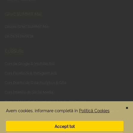
GPeC SUMMIT Mai
Despre GPeC SUMMIT Mai
De ce să participi
CURSURI
Curs de Google & Youtube Ads
Curs Facebook & Instagram Ads
Curs Practic de Data Analytics & GA4
Curs Intensiv de Social Media
Curs de Marketing Online de la A la Z – 10 Sesiuni
Curs Online E-Commerce, Usability & Optimizarea Ratei de Conversie
Curs de inițiere în E-Commerce
Cursuri de E-Commerce si Marketing Online In-House