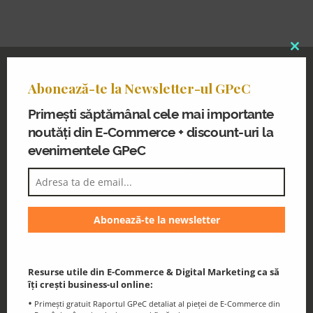
Clo
thi
Abonează-te la Newsletter-ul GPeC
Abonează-te la Newsletter-ul GPeC
mo
Primești noutăți din E-Commerce și
Primești săptămânal cele mai importante
discount-uri la evenimentele GPeC
noutăți din E-Commerce + discount-uri la
evenimentele GPeC
Blogul GPeC
Știri și resurse utile din eCommerce și
Resurse utile din E-Commerce & Digital Marketing ca să
Digital Marketing
îți crești business-ul online:
Primești gratuit Raportul GPeC detaliat al pieței de E-Commerce din