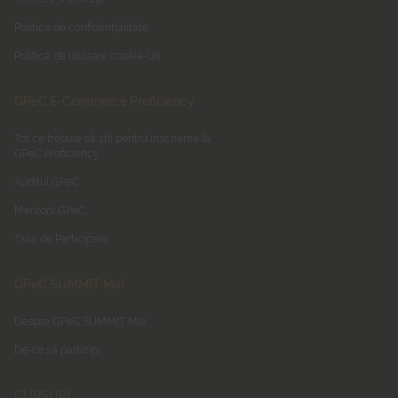
Politica de confidențialitate
Politică de utilizare cookie-uri
GPeC E-Commerce Proficiency
Tot ce trebuie să știi pentru înscrierea la
GPeC Proficiency
Auditul GPeC
Mentorii GPeC
Taxa de Participare
GPeC SUMMIT Mai
Despre GPeC SUMMIT Mai
De ce să participi
CURSURI