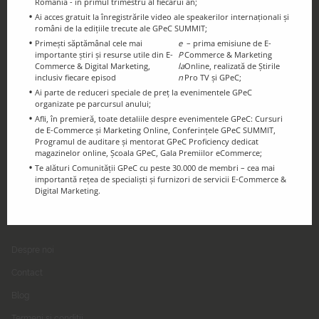
România - în primul trimestru al fiecărui an;
Ai acces gratuit la înregistrările video ale speakerilor internaționali și
români de la edițiile trecute ale GPeC SUMMIT;
Primești săptămânal cele mai
e
– prima emisiune de E-
importante știri și resurse utile din E-
P
Commerce & Marketing
Ținem legătura!
Commerce & Digital Marketing,
la
Online, realizată de Știrile
Urmărește-ne pe Social Media
inclusiv fiecare episod
n
Pro TV și GPeC;
Ai parte de reduceri speciale de preț la evenimentele GPeC
organizate pe parcursul anului;
Afli, în premieră, toate detaliile despre evenimentele GPeC: Cursuri
de E-Commerce și Marketing Online, Conferințele GPeC SUMMIT,
Programul de auditare și mentorat GPeC Proficiency dedicat
magazinelor online, Școala GPeC, Gala Premiilor eCommerce;
Te alături Comunității GPeC cu peste 30.000 de membri – cea mai
importantă rețea de specialiști și furnizori de servicii E-Commerce &
Digital Marketing.
GPeC
Despre noi
Contact
Blog
Termeni și condiții