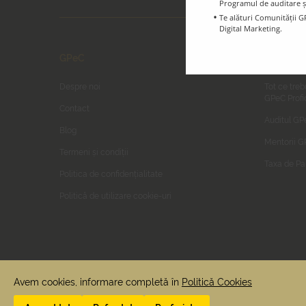
Programul de auditare ș
Te alături Comunității G
Digital Marketing.
GPeC
GPeC E-C
Despre noi
Tot ce treb
GPeC Profi
Contact
Auditul GP
Blog
Mentorii 
Termeni și condiții
Taxa de Pa
Politica de confidențialitate
Politică de utilizare cookie-uri