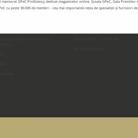
i mentorat GPeC Proficiency dedicat magazinelor online, Școala GPeC, Gala Premiilo
PeC cu peste 30.000 de membri – cea mai importantă rețea de specialiști și furnizori d
ommerce Proficiency
GPeC SUMMIT Mai
uie să știi pentru înscrierea la
Despre GPeC SUMMIT Mai
ciency
De ce să participi
eC
GPeC
rticipare