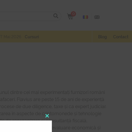
0
T Mai 2026
Cursuri
Blog
Contact
nul dintre cei mai experimentați furnizori români
e afaceri. Flavius are peste 15 de ani de experiență
 procese de due diligence, taxe și ca expert judiciar.
zarea în aspecte de criptomonede și tehnologie
te de reorganizare și consultanță fiscală,
Close
 a fraudelor, precum și de evaluare economică și
this