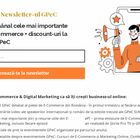
 financiară. Experiența sa include și proiecte de due diligence,
domenii clasice, cât și în arii precum blockchain, rideshareing, 
 Newsletter-ul GPeC
este Consultant fiscal, Expert fiscal judiciar, contabil, auditor.
ânal cele mai importante
itate și Informatică de Gestiune a ASE, Flavius este licențiat 
ommerce + discount-uri la
ontabilitate Control și Expertiza din cadrul ASE.
GPeC
Blogul GPeC
Ț
Știri și resurse utile din eCommerce și
Digital Marketing
ommerce & Digital Marketing ca să îți crești business-ul online:
l GPeC detaliat al pieței de E-Commerce din România - în primul trimestru al fiecărui a
istrările video ale speakerilor internaționali și români de la edițiile trecute ale GPeC S
mai importante știri și resurse utile din E-
ePl
– prima emisiune de E-Comme
ting, inclusiv fiecare episod
an
realizată de Știrile Pro TV și G
ciale de preț la evenimentele GPeC organizate pe parcursul anului;
e detaliile despre evenimentele GPeC: Cursuri de E-Commerce și Marketing Online, Con