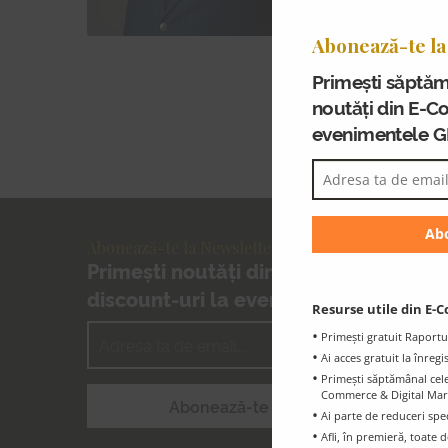
modelare
atât în 
Abonează-te la
Flavius 
Primești săptăm
Contabil
noutăți din E-C
Master C
evenimentele 
Abonează-te la Newsletter-ul GPeC
Primești noutăți din E-Commerce și
discount-uri la evenimentele GPeC
Resurse utile din E-C
Primești gratuit Raportu
Ai acces gratuit la înreg
Primești săptămânal cele 
Commerce & Digital Marke
Ai parte de reduceri spe
Afli, în premieră, toat