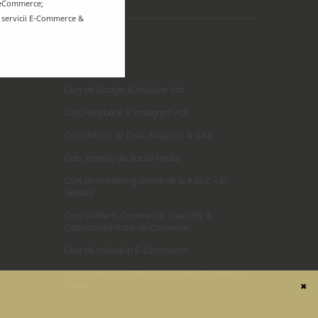
r eCommerce;
e servicii E-Commerce &
CURSURI
Curs de Google & Youtube Ads
Curs Facebook & Instagram Ads
Curs Practic de Data Analytics & GA4
Curs Intensiv de Social Media
Curs de Marketing Online de la A la Z – 10
Sesiuni
Curs Online E-Commerce, Usability &
Optimizarea Ratei de Conversie
Curs de inițiere în E-Commerce
Cursuri de E-Commerce si Marketing Online In-
House