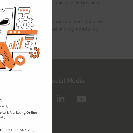
 suport în tranzacții și planificare de business,
module
freelancing etc.
 Fost profesor universitar asociat la Facultatea de
în Finanțe-Bănci și absolvent al programului de
inem legătura!
Urmărește-ne pe Social Media
n;
UMMIT;
rce & Marketing Online,
PeC;
ferințele GPeC SUMMIT,