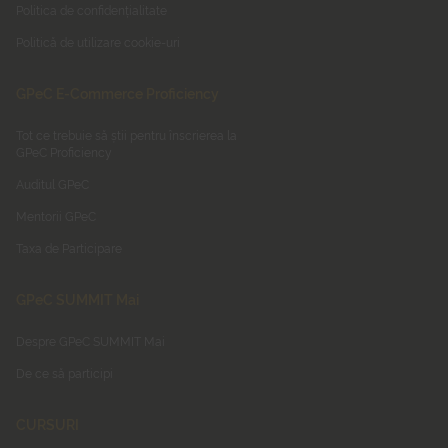
Politica de confidențialitate
Politică de utilizare cookie-uri
GPeC E-Commerce Proficiency
Tot ce trebuie să știi pentru înscrierea la
GPeC Proficiency
Auditul GPeC
Mentorii GPeC
Taxa de Participare
GPeC SUMMIT Mai
Despre GPeC SUMMIT Mai
De ce să participi
CURSURI