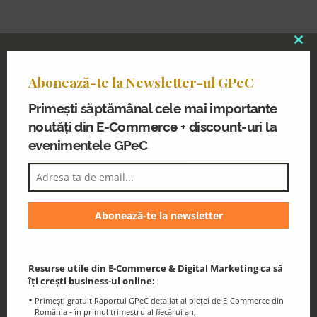
Clo
Abonează-te la Newsletter-ul GPeC
thi
Abonează-te la Newsletter-ul GPeC
Primești noutăți din E-Commerce și
mo
discount-uri la evenimentele GPeC
Primești săptămânal cele mai importante
noutăți din E-Commerce + discount-uri la
evenimentele GPeC
Blogul GPeC
Știri și resurse utile din eCommerce și
Digital Marketing
Resurse utile din E-Commerce & Digital Marketing ca să
îți crești business-ul online:
Primești gratuit Raportul GPeC detaliat al pieței de E-Commerce din
România - în primul trimestru al fiecărui an;