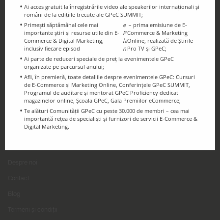
Ai acces gratuit la înregistrările video ale speakerilor internaționali și
români de la edițiile trecute ale GPeC SUMMIT;
Primești săptămânal cele mai
e
– prima emisiune de E-
Ținem legătura!
importante știri și resurse utile din E-
P
Commerce & Marketing
Urmărește-ne pe Social Media
Commerce & Digital Marketing,
la
Online, realizată de Știrile
inclusiv fiecare episod
n
Pro TV și GPeC;
Ai parte de reduceri speciale de preț la evenimentele GPeC
organizate pe parcursul anului;
Afli, în premieră, toate detaliile despre evenimentele GPeC: Cursuri
de E-Commerce și Marketing Online, Conferințele GPeC SUMMIT,
Programul de auditare și mentorat GPeC Proficiency dedicat
magazinelor online, Școala GPeC, Gala Premiilor eCommerce;
Te alături Comunității GPeC cu peste 30.000 de membri – cea mai
importantă rețea de specialiști și furnizori de servicii E-Commerce &
Digital Marketing.
GPeC
Despre noi
Contact
Blog
Termeni și condiții