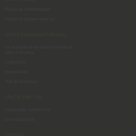
Politica de confidențialitate
Politică de utilizare cookie-uri
GPeC E-Commerce Proficiency
Tot ce trebuie să știi pentru înscrierea la
GPeC Proficiency
Auditul GPeC
Mentorii GPeC
Taxa de Participare
GPeC SUMMIT Mai
Despre GPeC SUMMIT Mai
De ce să participi
CURSURI