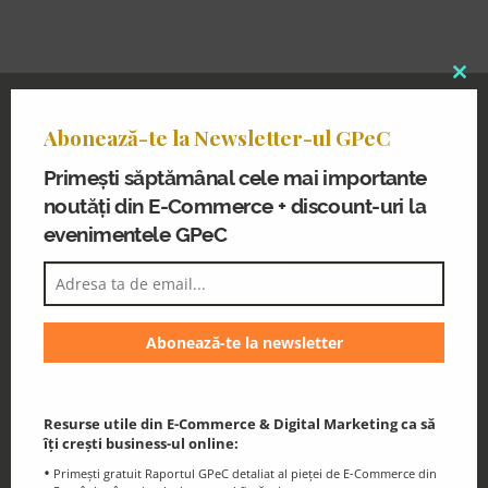
Clo
thi
Abonează-te la Newsletter-ul GPeC
Abonează-te la Newsletter-ul GPeC
mo
Primești noutăți din E-Commerce și
Primești săptămânal cele mai importante
discount-uri la evenimentele GPeC
noutăți din E-Commerce + discount-uri la
evenimentele GPeC
Blogul GPeC
Știri și resurse utile din eCommerce și
Resurse utile din E-Commerce & Digital Marketing ca să
Digital Marketing
îți crești business-ul online:
Primești gratuit Raportul GPeC detaliat al pieței de E-Commerce din