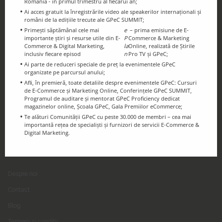
România - în primul trimestru al fiecărui an;
Ai acces gratuit la înregistrările video ale speakerilor internaționali și
români de la edițiile trecute ale GPeC SUMMIT;
Primești săptămânal cele mai
e
– prima emisiune de E-
importante știri și resurse utile din E-
P
Commerce & Marketing
Ținem legătura!
Commerce & Digital Marketing,
la
Online, realizată de Știrile
Urmărește-ne pe Social Media
inclusiv fiecare episod
n
Pro TV și GPeC;
Ai parte de reduceri speciale de preț la evenimentele GPeC
organizate pe parcursul anului;
Afli, în premieră, toate detaliile despre evenimentele GPeC: Cursuri
de E-Commerce și Marketing Online, Conferințele GPeC SUMMIT,
Programul de auditare și mentorat GPeC Proficiency dedicat
magazinelor online, Școala GPeC, Gala Premiilor eCommerce;
Te alături Comunității GPeC cu peste 30.000 de membri – cea mai
importantă rețea de specialiști și furnizori de servicii E-Commerce &
Digital Marketing.
GPeC
Despre noi
Contact
Blog
Termeni și condiții