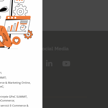
inem legătura!
Urmărește-ne pe Social Media
n;
UMMIT;
rce & Marketing Online,
PeC;
ferințele GPeC SUMMIT,
r eCommerce;
e servicii E-Commerce &