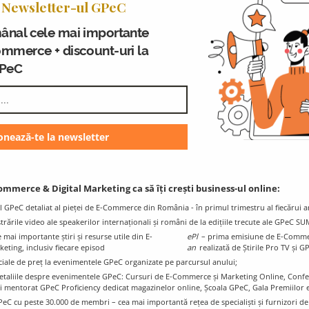
 Newsletter-ul GPeC
ânal cele mai importante
ommerce + discount-uri la
GPeC
Blogul GPeC
Ț
Știri și resurse utile din eCommerce și
Digital Marketing
ommerce & Digital Marketing ca să îți crești business-ul online:
l GPeC detaliat al pieței de E-Commerce din România - în primul trimestru al fiecărui a
istrările video ale speakerilor internaționali și români de la edițiile trecute ale GPeC S
mai importante știri și resurse utile din E-
ePl
– prima emisiune de E-Comme
ting, inclusiv fiecare episod
an
realizată de Știrile Pro TV și G
ciale de preț la evenimentele GPeC organizate pe parcursul anului;
e detaliile despre evenimentele GPeC: Cursuri de E-Commerce și Marketing Online, Con
i mentorat GPeC Proficiency dedicat magazinelor online, Școala GPeC, Gala Premiilo
PeC cu peste 30.000 de membri – cea mai importantă rețea de specialiști și furnizori d