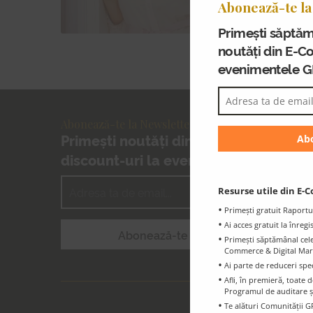
Abonează-te la
Primești săptăm
noutăți din E-C
evenimentele 
Abonează-te la Newsletter-ul GPeC
Primești noutăți din E-Commerce și
discount-uri la evenimentele GPeC
Resurse utile din E-C
Primești gratuit Raportu
Ai acces gratuit la înreg
Primești săptămânal cele 
Commerce & Digital Marke
Ai parte de reduceri spe
Afli, în premieră, toat
Programul de auditare ș
Te alături Comunității G