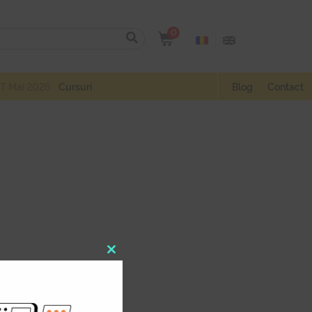
0
T Mai 2026
Cursuri
Blog
Contact
Close
this
module