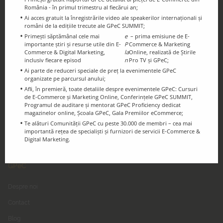
România - în primul trimestru al fiecărui an;
Ai acces gratuit la înregistrările video ale speakerilor internaționali și
români de la edițiile trecute ale GPeC SUMMIT;
Primești săptămânal cele mai
e
– prima emisiune de E-
importante știri și resurse utile din E-
P
Commerce & Marketing
Ținem legătura!
Commerce & Digital Marketing,
la
Online, realizată de Știrile
inclusiv fiecare episod
n
Pro TV și GPeC;
Urmărește-ne pe Social Media
Ai parte de reduceri speciale de preț la evenimentele GPeC
organizate pe parcursul anului;
Afli, în premieră, toate detaliile despre evenimentele GPeC: Cursuri
de E-Commerce și Marketing Online, Conferințele GPeC SUMMIT,
Programul de auditare și mentorat GPeC Proficiency dedicat
magazinelor online, Școala GPeC, Gala Premiilor eCommerce;
Te alături Comunității GPeC cu peste 30.000 de membri – cea mai
importantă rețea de specialiști și furnizori de servicii E-Commerce &
Digital Marketing.
GPeC
Despre noi
Contact
Blog