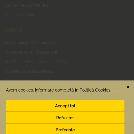
Despre GPeC SUMMIT Mai
De ce să participi
CURSURI
Curs de Google & Youtube Ads
Curs Facebook & Instagram Ads
Curs Practic de Data Analytics & GA4
Curs Intensiv de Social Media
Curs de Marketing Online de la A la Z – 10 Sesiuni
Curs Online E-Commerce, Usability & Optimizarea Ratei de Conversie
Curs de inițiere în E-Commerce
Cursuri de E-Commerce si Marketing Online In-House
© 2026 GPEC. Toate drepturile rezervate. Vezi editiile anterioare:
2025
|