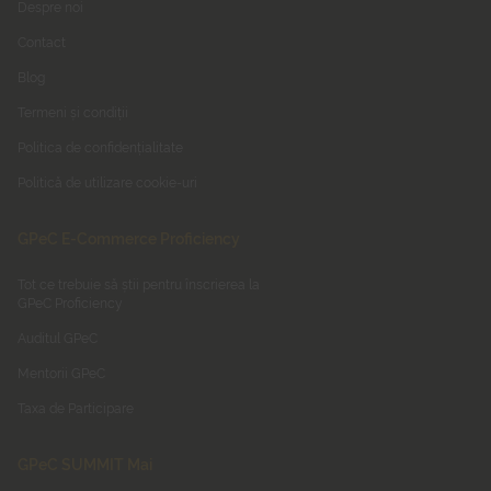
Despre noi
Contact
Blog
Termeni și condiții
Politica de confidențialitate
Politică de utilizare cookie-uri
GPeC E-Commerce Proficiency
Tot ce trebuie să știi pentru înscrierea la
GPeC Proficiency
Auditul GPeC
Mentorii GPeC
Taxa de Participare
GPeC SUMMIT Mai