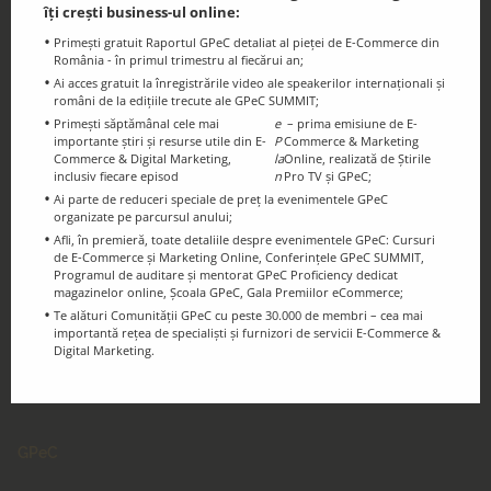
Blogul GPeC
îți crești business-ul online:
Știri și resurse utile din eCommerce și
Primești gratuit Raportul GPeC detaliat al pieței de E-Commerce din
Digital Marketing
România - în primul trimestru al fiecărui an;
Ai acces gratuit la înregistrările video ale speakerilor internaționali și
români de la edițiile trecute ale GPeC SUMMIT;
Primești săptămânal cele mai
e
– prima emisiune de E-
importante știri și resurse utile din E-
P
Commerce & Marketing
Commerce & Digital Marketing,
la
Online, realizată de Știrile
inclusiv fiecare episod
n
Pro TV și GPeC;
Ai parte de reduceri speciale de preț la evenimentele GPeC
Ținem legătura!
organizate pe parcursul anului;
Urmărește-ne pe Social Media
Afli, în premieră, toate detaliile despre evenimentele GPeC: Cursuri
de E-Commerce și Marketing Online, Conferințele GPeC SUMMIT,
Programul de auditare și mentorat GPeC Proficiency dedicat
magazinelor online, Școala GPeC, Gala Premiilor eCommerce;
Te alături Comunității GPeC cu peste 30.000 de membri – cea mai
importantă rețea de specialiști și furnizori de servicii E-Commerce &
Digital Marketing.
GPeC