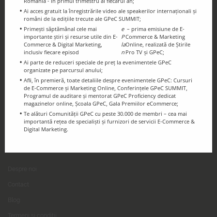
România - în primul trimestru al fiecărui an;
Ai acces gratuit la înregistrările video ale speakerilor internaționali și
români de la edițiile trecute ale GPeC SUMMIT;
Primești săptămânal cele mai
e
– prima emisiune de E-
importante știri și resurse utile din E-
P
Commerce & Marketing
Ținem legătura!
Commerce & Digital Marketing,
la
Online, realizată de Știrile
Urmărește-ne pe Social Media
inclusiv fiecare episod
n
Pro TV și GPeC;
Ai parte de reduceri speciale de preț la evenimentele GPeC
organizate pe parcursul anului;
Afli, în premieră, toate detaliile despre evenimentele GPeC: Cursuri
de E-Commerce și Marketing Online, Conferințele GPeC SUMMIT,
Programul de auditare și mentorat GPeC Proficiency dedicat
magazinelor online, Școala GPeC, Gala Premiilor eCommerce;
Te alături Comunității GPeC cu peste 30.000 de membri – cea mai
importantă rețea de specialiști și furnizori de servicii E-Commerce &
Digital Marketing.
GPeC
Despre noi
Contact
Blog
Termeni și condiții