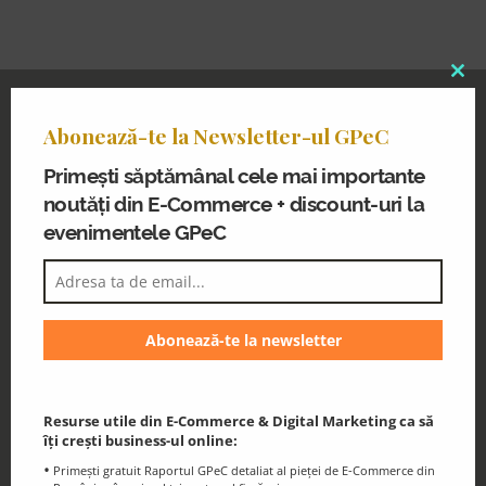
Clo
thi
Abonează-te la Newsletter-ul GPeC
Abonează-te la Newsletter-ul GPeC
mo
Primești noutăți din E-Commerce și
Primești săptămânal cele mai importante
discount-uri la evenimentele GPeC
noutăți din E-Commerce + discount-uri la
evenimentele GPeC
Blogul GPeC
Știri și resurse utile din eCommerce și
Resurse utile din E-Commerce & Digital Marketing ca să
Digital Marketing
îți crești business-ul online:
Primești gratuit Raportul GPeC detaliat al pieței de E-Commerce din