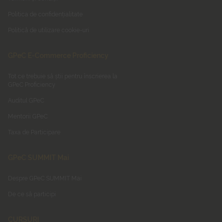
Politica de confidențialitate
Politică de utilizare cookie-uri
GPeC E-Commerce Proficiency
Tot ce trebuie să știi pentru înscrierea la
GPeC Proficiency
Auditul GPeC
Mentorii GPeC
Taxa de Participare
GPeC SUMMIT Mai
Despre GPeC SUMMIT Mai
De ce să participi
CURSURI