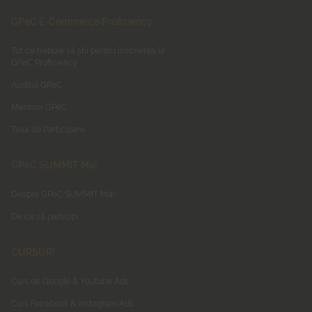
GPeC E-Commerce Proficiency
Tot ce trebuie să știi pentru înscrierea la
GPeC Proficiency
Auditul GPeC
Mentorii GPeC
Taxa de Participare
GPeC SUMMIT Mai
Despre GPeC SUMMIT Mai
De ce să participi
CURSURI
Curs de Google & Youtube Ads
Curs Facebook & Instagram Ads