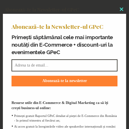
Abonează-te la Newsletter-ul GPeC
Clo
Primești noutăți din E-Commerce și
thi
discount-uri la evenimentele GPeC
Abonează-te la Newsletter-ul GPeC
mo
Primești săptămânal cele mai importante
noutăți din E-Commerce + discount-uri la
evenimentele GPeC
Blogul GPeC
Știri și resurse utile din eCommerce și
Digital Marketing
Resurse utile din E-Commerce & Digital Marketing ca să îți
crești business-ul online:
Primești gratuit Raportul GPeC detaliat al pieței de E-Commerce din România
- în primul trimestru al fiecărui an;
Ai acces gratuit la înregistrările video ale speakerilor internaționali și români
Ținem legătura!