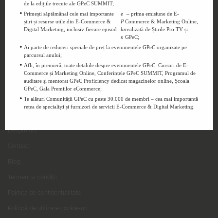
de la edițiile trecute ale GPeC SUMMIT;
Urmărește-ne pe Social Media
Primești săptămânal cele mai importante
e
– prima emisiune de E-
știri și resurse utile din E-Commerce &
P
Commerce & Marketing Online,
Digital Marketing, inclusiv fiecare episod
la
realizată de Știrile Pro TV și
n
GPeC;
Ai parte de reduceri speciale de preț la evenimentele GPeC organizate pe
parcursul anului;
Afli, în premieră, toate detaliile despre evenimentele GPeC: Cursuri de E-
Commerce și Marketing Online, Conferințele GPeC SUMMIT, Programul de
auditare și mentorat GPeC Proficiency dedicat magazinelor online, Școala
GPeC, Gala Premiilor eCommerce;
Te alături Comunității GPeC cu peste 30.000 de membri – cea mai importantă
rețea de specialiști și furnizori de servicii E-Commerce & Digital Marketing.
GPeC
Despre noi
Contact
Blog
Termeni și condiții
Politica de confidențialitate
Politică de utilizare cookie-uri