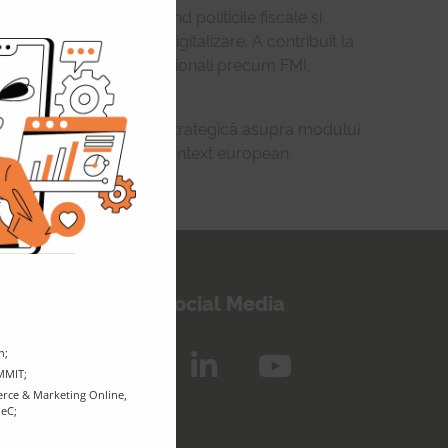
this
i Viceministru, coordonând politicile fiscale și
module
conomice generate de digitalizare. A contribuit la
are cu parteneri internaționali precum FMI,
alitate cu o perspectivă strategică asupra modului
rarea pieței digitale în context european.
inem legătura!
Urmărește-ne pe Social Media
n;
UMMIT;
rce & Marketing Online,
PeC;