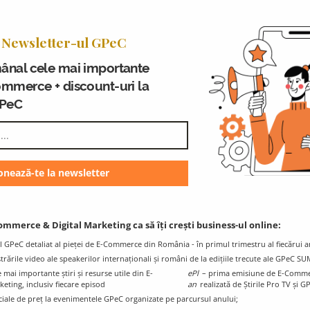
 a deținut funcțiile de Ministru al Finanțelor, Secretar de Stat ș
inclusiv procesele de adaptare a legislației la noile modele e
 Newsletter-ul GPeC
i analize privind e-commerce și economia cashless, în colabor
ondială, UNDP și USAID.
ânal cele mai importante
ommerce + discount-uri la
n științe economice, Veronica îmbină expertiza tehnică în fisc
GPeC
reglementarea poate sprijini competitivitatea, inovarea și integ
Blogul GPeC
Ț
Știri și resurse utile din eCommerce și
ommerce & Digital Marketing ca să îți crești business-ul online:
Digital Marketing
l GPeC detaliat al pieței de E-Commerce din România - în primul trimestru al fiecărui a
istrările video ale speakerilor internaționali și români de la edițiile trecute ale GPeC S
mai importante știri și resurse utile din E-
ePl
– prima emisiune de E-Comme
ting, inclusiv fiecare episod
an
realizată de Știrile Pro TV și G
ciale de preț la evenimentele GPeC organizate pe parcursul anului;