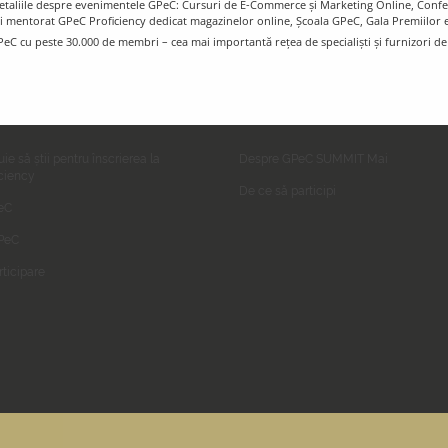
e detaliile despre evenimentele GPeC: Cursuri de E-Commerce și Marketing Online, Con
i mentorat GPeC Proficiency dedicat magazinelor online, Școala GPeC, Gala Premiilo
PeC cu peste 30.000 de membri – cea mai importantă rețea de specialiști și furnizori d
ommerce Proficiency
GPeC SUMMIT Mai
uie să știi pentru înscrierea la
Despre GPeC SUMMIT Mai
ciency
De ce să participi
eC
GPeC
rticipare