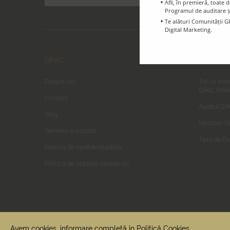
Afli, în premieră, toat
Programul de auditare ș
Te alături Comunității G
Digital Marketing.
GPeC
GPeC E-C
Despre noi
Tot ce treb
GPeC Profi
Contact
Auditul GP
Blog
Mentorii 
Termeni și condiții
Taxa de Pa
Politica de confidențialitate
Politică de utilizare cookie-uri