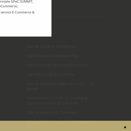
ferințele GPeC SUMMIT,
r eCommerce;
e servicii E-Commerce &
CURSURI
Curs de Google & Youtube Ads
Curs Facebook & Instagram Ads
Curs Practic de Data Analytics & GA4
Curs Intensiv de Social Media
Curs de Marketing Online de la A la Z – 10
Sesiuni
Curs Online E-Commerce, Usability &
Optimizarea Ratei de Conversie
Curs de inițiere în E-Commerce
Cursuri de E-Commerce si Marketing Online In-
House