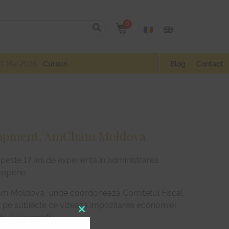
0
T Mai 2026
Cursuri
Blog
Contact
elopment, AmCham Moldova
u peste 17 ani de experiență în administrarea
uropene
ham Moldova, unde coordonează Comitetul Fiscal
vat pe subiecte ce vizează impozitarea economiei
drului normativ.
Close