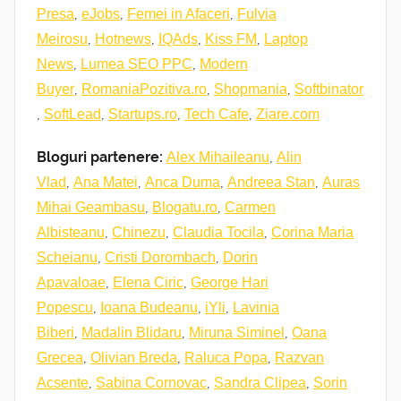
,
,
,
Presa
eJobs
Femei in Afaceri
Fulvia
,
,
,
,
Meirosu
Hotnews
IQAds
Kiss FM
Laptop
,
,
News
Lumea SEO PPC
Modern
,
,
,
Buyer
RomaniaPozitiva.ro
Shopmania
Softbinator
,
,
,
,
SoftLead
Startups.ro
Tech Cafe
Ziare.com
Bloguri partenere:
,
Alex Mihaileanu
Alin
,
,
,
,
Vlad
Ana Matei
Anca Duma
Andreea Stan
Auras
,
,
Mihai Geambasu
Blogatu.ro
Carmen
,
,
,
Albisteanu
Chinezu
Claudia Tocila
Corina Maria
,
,
Scheianu
Cristi Dorombach
Dorin
,
,
Apavaloae
Elena Ciric
George Hari
,
,
,
Popescu
Ioana Budeanu
iYli
Lavinia
,
,
,
Biberi
Madalin Blidaru
Miruna Siminel
Oana
,
,
,
Grecea
Olivian Breda
Raluca Popa
Razvan
,
,
,
Acsente
Sabina Cornovac
Sandra Clipea
Sorin