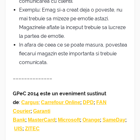
comunicarea cu clientii.
Exemplu: Emag si-a creat deja o poveste, nu
mai trebuie sa mizeze pe emotie astazi.
Magazinele aflate la inceput trebuie sa lucreze
la partea de emotie.
In afara de ceea ce se poate masura, povestea
fiecarui magazin este importanta si trebuie
comunicata.
––––––––––––––
GPeC 2014 este un eveniment sustinut
de
:
;
;
;
Cargus
Carrefour Online
DPD
FAN
;
Courier
Garanti
;
;
;
;
;
Bank
MasterCard
Microsoft
Orange
SameDay
;
UIS
ZITEC