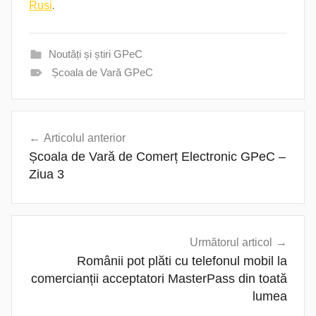
.
Rusi
Noutăți și știri GPeC
Școala de Vară GPeC
Navigare
Articolul anterior
în
Școala de Vară de Comerț Electronic GPeC –
articole
Ziua 3
Următorul articol
Românii pot plăti cu telefonul mobil la
comercianții acceptatori MasterPass din toată
lumea