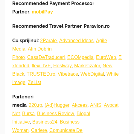
Recommended Payment Processor
Partner:
mobilPay
Recommended Travel Partner
:
Paravion.ro
Cu sprijinul
:
,
,
2Parale
Advanced Ideas
Agile
,
Media
Alin Dobrin
,
,
,
,
Photo
CasaDeTraduceri
ECOMpedia
EuroWeb
E
,
,
,
,
xtended
flexiLIVE
Hostway
Marketizator
New
,
,
,
,
Black
TRUSTED.ro
Vibetrace
WebDigital
White
,
Image
ZeList
Parteneri
media
:
,
,
,
,
220.ro
(Ad)Hugger
Akcees
ANIS
Avocat
,
,
,
Net
Bursa
Business Review
Blogal
,
,
Initiative
Business24
Business
,
,
Woman
Cariere
Comunicate De