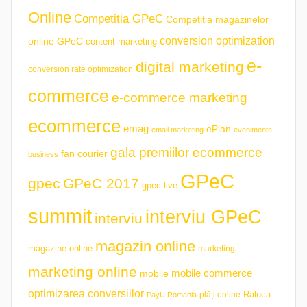
Online
Competitia GPeC
Competitia magazinelor
conversion optimization
online GPeC
content marketing
e-
digital marketing
conversion rate optimization
commerce
e-commerce marketing
ecommerce
emag
ePlan
email marketing
evenimente
gala premiilor ecommerce
fan courier
business
GPeC
gpec
GPeC 2017
gpec live
summit
interviu GPeC
interviu
magazin online
magazine online
marketing
marketing online
mobile commerce
mobile
optimizarea conversiilor
plăți online
Raluca
PayU Romania