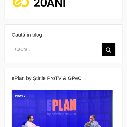
Caută în blog
ePlan by Știrile ProTV & GPeC