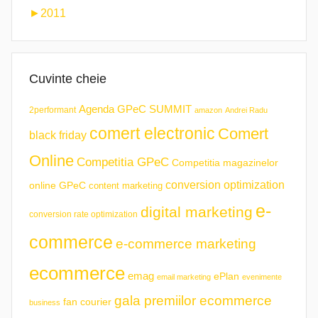
►
2011
Cuvinte cheie
Agenda GPeC SUMMIT
2performant
amazon
Andrei Radu
comert electronic
Comert
black friday
Online
Competitia GPeC
Competitia magazinelor
conversion optimization
online GPeC
content marketing
e-
digital marketing
conversion rate optimization
commerce
e-commerce marketing
ecommerce
emag
ePlan
email marketing
evenimente
gala premiilor ecommerce
fan courier
business