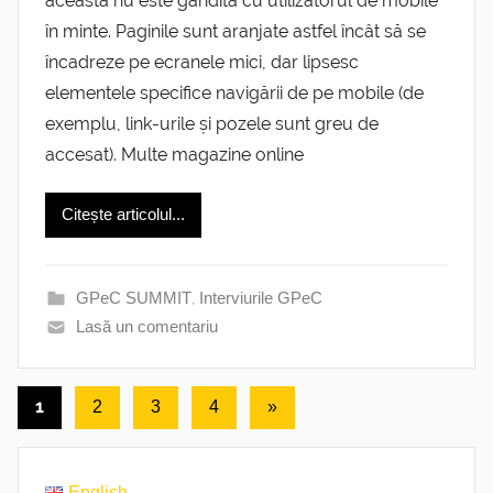
aceasta nu este gândită cu utilizatorul de mobile
în minte. Paginile sunt aranjate astfel încât să se
încadreze pe ecranele mici, dar lipsesc
elementele specifice navigării de pe mobile (de
exemplu, link-urile și pozele sunt greu de
accesat). Multe magazine online
Citește articolul...
GPeC SUMMIT
,
Interviurile GPeC
Lasă un comentariu
Paginație
1
Următoarele
2
3
4
»
articole
articole
English