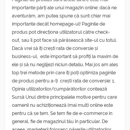
importante părți ale unui magazin online; dacă ne
aventurăm, am putea spune că sunt chiar mai
importante decât homepage-ul! Paginile de
produs pot direcționa utilizatorul către check-
out, sau îl pot face să părăsească site-ul cu totul.
Dacă vrei să îți crești rata de conversie și
business-ul, este important să profiți la maxim de
ele și să nu neglijezi niciun detaliu. Mai jos am ales
top trei metode prin care îți poți optimiza paginile
de produs pentru a-ți crești rata de conversie: 1.
Opinia utilizatorilor/cumpărătorilor contează
Sursă Unul dintre principalele motive pentru care
oamenii nu achiziționează (mai mult) online este
pentru că se tem. Se tem fie de e-commerce în
general, fie de magazinul tău în particular. De
aceea, marketerii folosesc părerile utilizatorilor