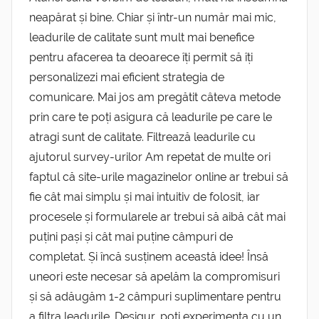
neapărat și bine. Chiar și într-un număr mai mic,
leadurile de calitate sunt mult mai benefice
pentru afacerea ta deoarece îți permit să îți
personalizezi mai eficient strategia de
comunicare. Mai jos am pregătit câteva metode
prin care te poți asigura că leadurile pe care le
atragi sunt de calitate. Filtrează leadurile cu
ajutorul survey-urilor Am repetat de multe ori
faptul că site-urile magazinelor online ar trebui să
fie cât mai simplu și mai intuitiv de folosit, iar
procesele și formularele ar trebui să aibă cât mai
puțini pași și cât mai puține câmpuri de
completat. Și încă susținem această idee! Însă
uneori este necesar să apelăm la compromisuri
și să adăugăm 1-2 câmpuri suplimentare pentru
a filtra leadurile. Desigur, poți experimenta cu un