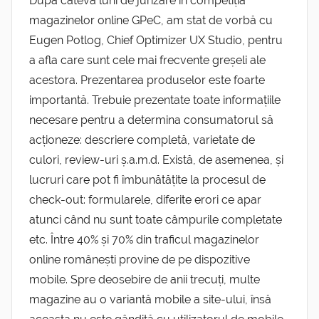
După câteva luni de jurizare în competiția
magazinelor online GPeC, am stat de vorbă cu
Eugen Potlog, Chief Optimizer UX Studio, pentru
a afla care sunt cele mai frecvente greșeli ale
acestora. Prezentarea produselor este foarte
importantă. Trebuie prezentate toate informațiile
necesare pentru a determina consumatorul să
acționeze: descriere completă, varietate de
culori, review-uri ș.a.m.d. Există, de asemenea, și
lucruri care pot fi îmbunătățite la procesul de
check-out: formularele, diferite erori ce apar
atunci când nu sunt toate câmpurile completate
etc. Între 40% și 70% din traficul magazinelor
online românești provine de pe dispozitive
mobile. Spre deosebire de anii trecuți, multe
magazine au o variantă mobile a site-ului, însă