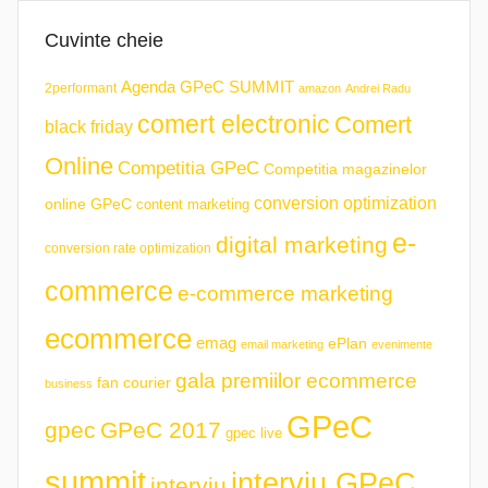
Cuvinte cheie
Agenda GPeC SUMMIT
2performant
amazon
Andrei Radu
comert electronic
Comert
black friday
Online
Competitia GPeC
Competitia magazinelor
conversion optimization
online GPeC
content marketing
e-
digital marketing
conversion rate optimization
commerce
e-commerce marketing
ecommerce
emag
ePlan
email marketing
evenimente
gala premiilor ecommerce
fan courier
business
GPeC
gpec
GPeC 2017
gpec live
summit
interviu GPeC
interviu