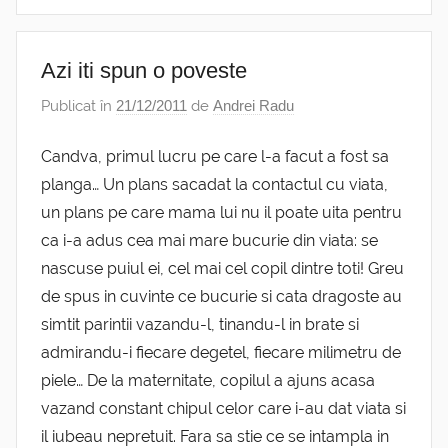
Azi iti spun o poveste
Publicat în
21/12/2011
de
Andrei Radu
Candva, primul lucru pe care l-a facut a fost sa
planga… Un plans sacadat la contactul cu viata,
un plans pe care mama lui nu il poate uita pentru
ca i-a adus cea mai mare bucurie din viata: se
nascuse puiul ei, cel mai cel copil dintre toti! Greu
de spus in cuvinte ce bucurie si cata dragoste au
simtit parintii vazandu-l, tinandu-l in brate si
admirandu-i fiecare degetel, fiecare milimetru de
piele… De la maternitate, copilul a ajuns acasa
vazand constant chipul celor care i-au dat viata si
il iubeau nepretuit. Fara sa stie ce se intampla in