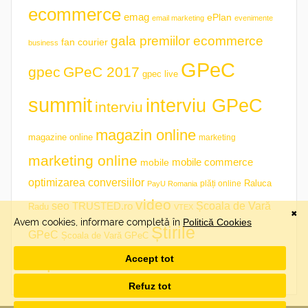
ecommerce
emag
ePlan
email marketing
evenimente
gala premiilor ecommerce
fan courier
business
GPeC
gpec
GPeC 2017
gpec live
summit
interviu GPeC
interviu
magazin online
magazine online
marketing
marketing online
mobile commerce
mobile
optimizarea conversiilor
plăți online
Raluca
PayU Romania
video
seo
TRUSTED.ro
Școala de Vară
Radu
VTEX
Știrile
GPeC
Școala de Vară GPeC
săptămânii