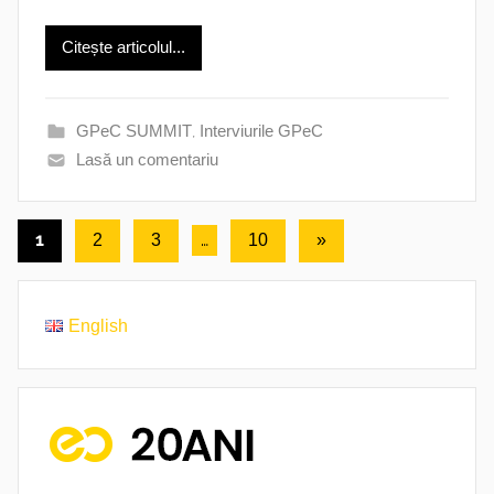
Citește articolul...
GPeC SUMMIT
,
Interviurile GPeC
Lasă un comentariu
Paginație
1
…
Următoarele
2
3
10
»
articole
articole
English