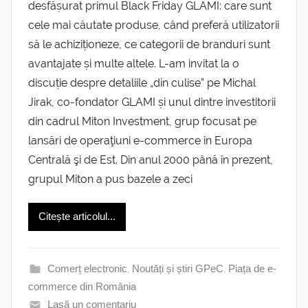
desfășurat primul Black Friday GLAMI: care sunt
cele mai căutate produse, când preferă utilizatorii
să le achiziționeze, ce categorii de branduri sunt
avantajate și multe altele. L-am invitat la o
discuție despre detaliile „din culise” pe Michal
Jirak, co-fondator GLAMI și unul dintre investitorii
din cadrul Miton Investment, grup focusat pe
lansări de operaţiuni e-commerce în Europa
Centrală şi de Est. Din anul 2000 până în prezent,
grupul Miton a pus bazele a zeci
Citește articolul...
Comerț electronic
,
Noutăți și știri GPeC
,
Piața de e-
commerce din România
Lasă un comentariu