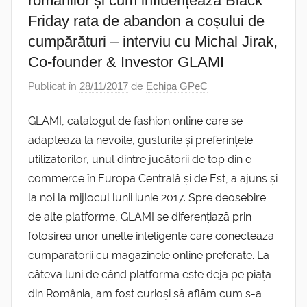
românilor și cum influențează Black
Friday rata de abandon a coșului de
cumpărături – interviu cu Michal Jirak,
Co-founder & Investor GLAMI
Publicat în
28/11/2017
de
Echipa GPeC
GLAMI, catalogul de fashion online care se
adaptează la nevoile, gusturile și preferințele
utilizatorilor, unul dintre jucătorii de top din e-
commerce în Europa Centrală și de Est, a ajuns și
la noi la mijlocul lunii iunie 2017. Spre deosebire
de alte platforme, GLAMI se diferențiază prin
folosirea unor unelte inteligente care conectează
cumpărătorii cu magazinele online preferate. La
câteva luni de când platforma este deja pe piața
din România, am fost curioși să aflăm cum s-a