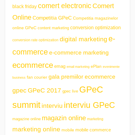
comert electronic
Comert
black friday
Online
Competitia GPeC
Competitia magazinelor
conversion optimization
online GPeC
content marketing
e-
digital marketing
conversion rate optimization
commerce
e-commerce marketing
ecommerce
emag
ePlan
email marketing
evenimente
gala premiilor ecommerce
fan courier
business
GPeC
gpec
GPeC 2017
gpec live
summit
interviu GPeC
interviu
magazin online
magazine online
marketing
marketing online
mobile commerce
mobile