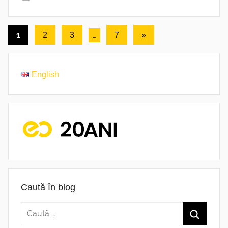
Paginație
1
…
Următoarele
2
3
7
»
articole
articole
English
Caută în blog