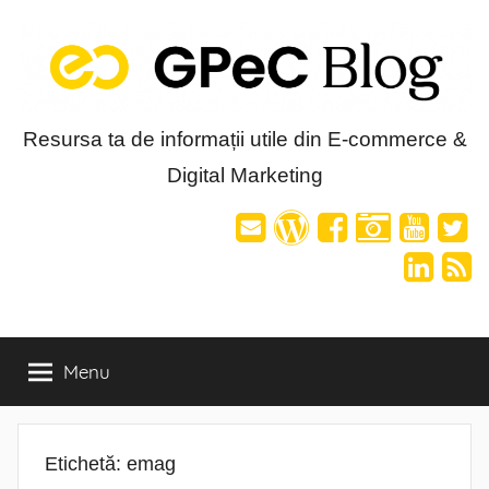
Skip
to
content
Blog-
Resursa ta de informații utile din E-commerce &
Digital Marketing
ul
GPeC
Menu
Etichetă:
emag