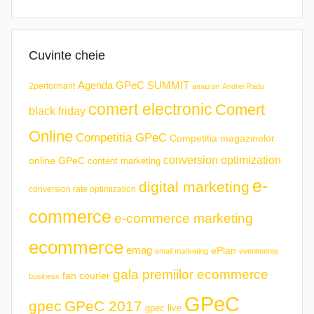
Cuvinte cheie
Agenda GPeC SUMMIT
2performant
amazon
Andrei Radu
comert electronic
Comert
black friday
Online
Competitia GPeC
Competitia magazinelor
conversion optimization
online GPeC
content marketing
e-
digital marketing
conversion rate optimization
commerce
e-commerce marketing
ecommerce
emag
ePlan
email marketing
evenimente
gala premiilor ecommerce
fan courier
business
GPeC
gpec
GPeC 2017
gpec live