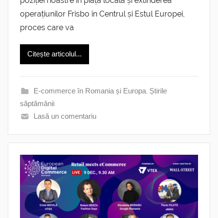
poziției noastre în piața locală și extinderea
operațiunilor Frisbo în Centrul și Estul Europei,
proces care va
Citește articolul...
E-commerce în Romania și Europa
,
Știrile
săptămânii
Lasă un comentariu