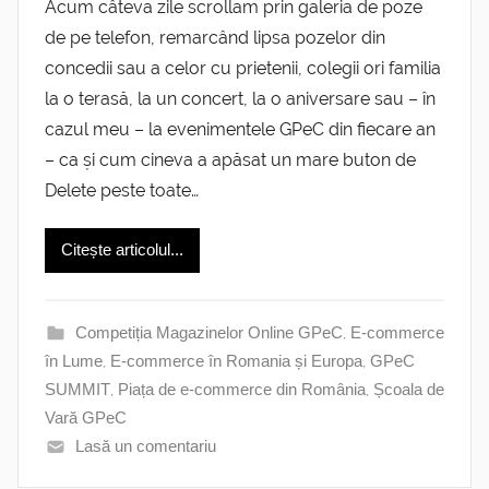
Acum câteva zile scrollam prin galeria de poze
de pe telefon, remarcând lipsa pozelor din
concedii sau a celor cu prietenii, colegii ori familia
la o terasă, la un concert, la o aniversare sau – în
cazul meu – la evenimentele GPeC din fiecare an
– ca și cum cineva a apăsat un mare buton de
Delete peste toate…
Citește articolul...
Competiția Magazinelor Online GPeC
,
E-commerce
în Lume
,
E-commerce în Romania și Europa
,
GPeC
SUMMIT
,
Piața de e-commerce din România
,
Școala de
Vară GPeC
Lasă un comentariu