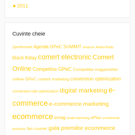
►
2011
Cuvinte cheie
Agenda GPeC SUMMIT
2performant
amazon
Andrei Radu
comert electronic
Comert
black friday
Online
Competitia GPeC
Competitia magazinelor
conversion optimization
online GPeC
content marketing
e-
digital marketing
conversion rate optimization
commerce
e-commerce marketing
ecommerce
emag
ePlan
email marketing
evenimente
gala premiilor ecommerce
fan courier
business