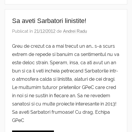
Sa aveti Sarbatori linistite!
Publicat în
21/12/2012
de
Andrei Radu
Greu de crezut ca a mai trecut un an… s-a scurs
extrem de repede si banuim ca sentimentul nu va
este deloc strain. Speram, insa, ca ati avut un an
bun si ca il veti incheia petrecand Sarbatorile intr-
o atmosfera calda si linistita, alaturi de cei dragi.
Le multumim tuturor prietenilor GPeC care cred
in noi si ne sustin in fiecare an. Sa ne revedem
sanatosi si cu multe proiecte interesante in 2013!
Sa aveti Sarbatori frumoase! Cu drag, Echipa
GPeC