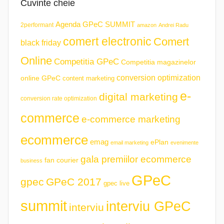
Cuvinte cheie
Agenda GPeC SUMMIT
2performant
amazon
Andrei Radu
comert electronic
Comert
black friday
Online
Competitia GPeC
Competitia magazinelor
conversion optimization
online GPeC
content marketing
e-
digital marketing
conversion rate optimization
commerce
e-commerce marketing
ecommerce
emag
ePlan
email marketing
evenimente
gala premiilor ecommerce
fan courier
business
GPeC
gpec
GPeC 2017
gpec live
summit
interviu GPeC
interviu