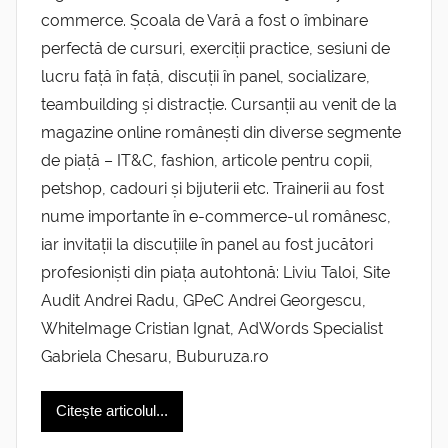
commerce. Școala de Vară a fost o îmbinare
perfectă de cursuri, exerciții practice, sesiuni de
lucru față în față, discuții în panel, socializare,
teambuilding și distracție. Cursanții au venit de la
magazine online românești din diverse segmente
de piață – IT&C, fashion, articole pentru copii,
petshop, cadouri și bijuterii etc. Trainerii au fost
nume importante în e-commerce-ul românesc,
iar invitații la discuțiile în panel au fost jucători
profesioniști din piața autohtonă: Liviu Taloi, Site
Audit Andrei Radu, GPeC Andrei Georgescu,
WhiteImage Cristian Ignat, AdWords Specialist
Gabriela Chesaru, Buburuza.ro
Citește articolul...