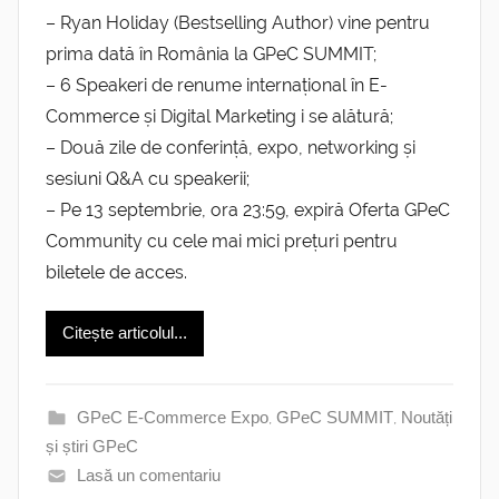
– Ryan Holiday (Bestselling Author) vine pentru
prima dată în România la GPeC SUMMIT;
– 6 Speakeri de renume internațional în E-
Commerce și Digital Marketing i se alătură;
– Două zile de conferință, expo, networking și
sesiuni Q&A cu speakerii;
– Pe 13 septembrie, ora 23:59, expiră Oferta GPeC
Community cu cele mai mici prețuri pentru
biletele de acces.
Citește articolul...
GPeC E-Commerce Expo
,
GPeC SUMMIT
,
Noutăți
și știri GPeC
Lasă un comentariu