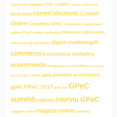
Agenda GPeC SUMMIT
2performant
amazon
Andrei Radu
comert electronic
Comert
black friday
Online
Competitia GPeC
Competitia magazinelor
conversion optimization
online GPeC
content marketing
e-
digital marketing
conversion rate optimization
commerce
e-commerce marketing
ecommerce
emag
ePlan
email marketing
evenimente
gala premiilor ecommerce
fan courier
business
GPeC
gpec
GPeC 2017
gpec live
summit
interviu GPeC
interviu
magazin online
magazine online
marketing