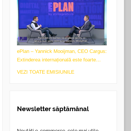
ePlan – Yannick Mooijman, CEO Cargus:
Extinderea internațională este foarte
importantă pentru noi.
VEZI TOATE EMISIUNILE
Newsletter săptămânal
Noutăți e-commerce, cele mai utile