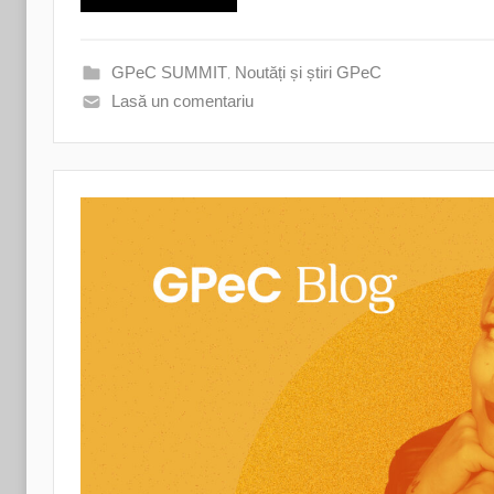
GPeC SUMMIT
,
Noutăți și știri GPeC
Lasă un comentariu