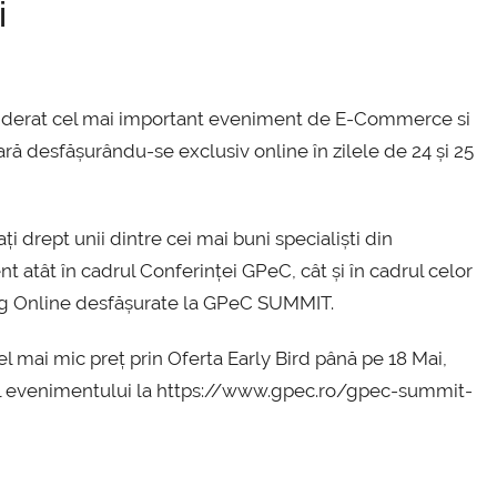
i
siderat cel mai important eveniment de E-Commerce si
ră desfășurându-se exclusiv online în zilele de 24 și 25
ți drept unii dintre cei mai buni specialiști din
 atât în cadrul Conferinței GPeC, cât și în cadrul celor
ng Online desfășurate la GPeC SUMMIT.
el mai mic preț prin Oferta Early Bird până pe 18 Mai,
e-ul evenimentului la https://www.gpec.ro/gpec-summit-