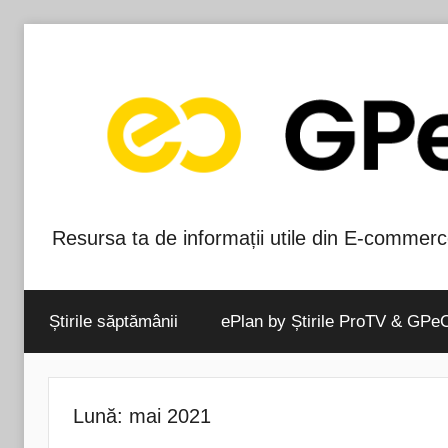
Skip
to
content
Resursa ta de informații utile din E-commerc
Blog-
ul
Știrile săptămânii
ePlan by Știrile ProTV & GPe
GPeC
Lună:
mai 2021