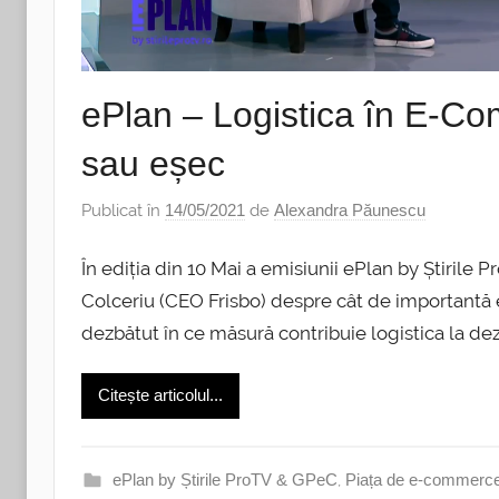
ePlan – Logistica în E-C
sau eșec
Publicat în
14/05/2021
de
Alexandra Păunescu
În ediția din 10 Mai a emisiunii ePlan by Știril
Colceriu (CEO Frisbo) despre cât de importantă 
dezbătut în ce măsură contribuie logistica la dez
Citește articolul...
ePlan by Știrile ProTV & GPeC
,
Piața de e-commerc