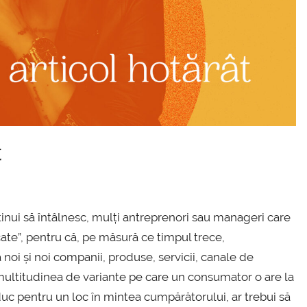
t
ntinui să întâlnesc, mulți antreprenori sau manageri care
ate”, pentru că, pe măsură ce timpul trece,
oi și noi companii, produse, servicii, canale de
multitudinea de variante pe care un consumator o are la
duc pentru un loc în mintea cumpărătorului, ar trebui să