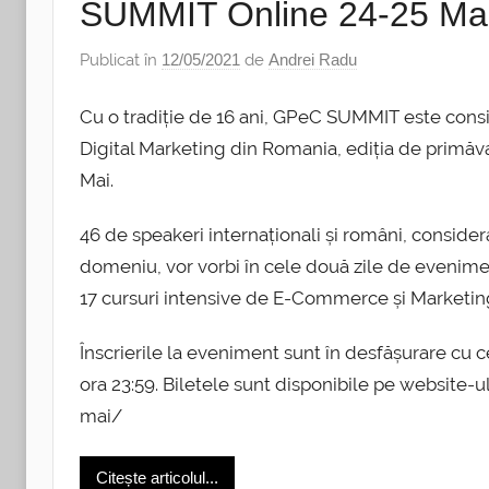
SUMMIT Online 24-25 Ma
Publicat în
12/05/2021
de
Andrei Radu
Cu o tradiție de 16 ani, GPeC SUMMIT este con
Digital Marketing din Romania, ediția de primăva
Mai.
46 de speakeri internaționali și români, considera
domeniu, vor vorbi în cele două zile de eveniment
17 cursuri intensive de E-Commerce și Marketi
Înscrierile la eveniment sunt în desfășurare cu c
ora 23:59. Biletele sunt disponibile pe websit
mai/
Citește articolul...