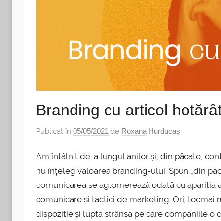
Branding cu articol hotărâ
Publicat în
05/05/2021
de
Roxana Hurducaș
Am întâlnit de-a lungul anilor și, din păcate, co
nu înțeleg valoarea branding-ului. Spun „din păc
comunicarea se aglomerează odată cu apariția a n
comunicare și tactici de marketing. Ori, tocmai 
dispoziție și lupta strânsă pe care companiile o 