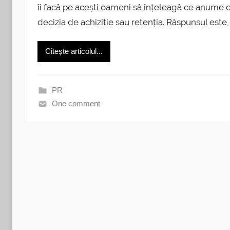
îi facă pe acești oameni să înțeleagă ce anume d
decizia de achiziție sau retenția. Răspunsul este
Citește articolul...
PR
One comment