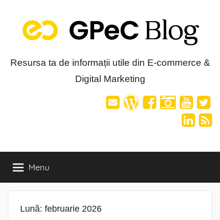
Skip
to
content
Blog-
Resursa ta de informații utile din E-commerce &
Digital Marketing
ul
GPeC
Menu
Lună:
februarie 2026