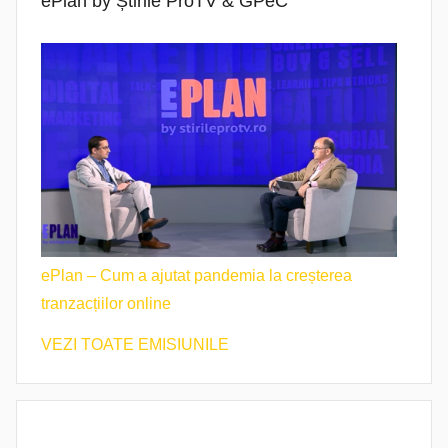
ePlan by Știrile ProTV & GPeC
ePlan – Cum a ajutat pandemia la creșterea
tranzacțiilor online
VEZI TOATE EMISIUNILE