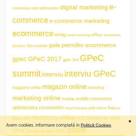
e-
digital marketing
conversion rate optimization
commerce
e-commerce marketing
ecommerce
emag
ePlan
email marketing
evenimente
gala premiilor ecommerce
fan courier
business
GPeC
gpec
GPeC 2017
gpec live
summit
interviu GPeC
interviu
magazin online
magazine online
marketing
marketing online
mobile commerce
mobile
optimizarea conversiilor
plăți online
Raluca
PayU Romania
video
seo
TRUSTED.ro
Școala de Vară
Radu
VTEX
Știrile
GPeC
Școala de Vară GPeC