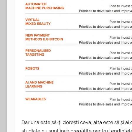
Dar una este să-ți dorești ceva, alta este să și ai
studiate nu sunt încă pregătite pentru tendințele 