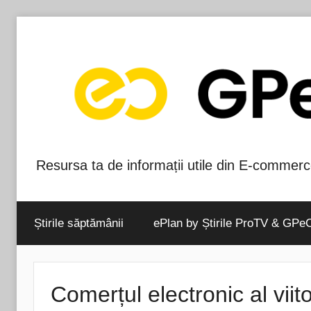
Skip
to
content
Resursa ta de informații utile din E-commerc
Blog-
ul
Știrile săptămânii
ePlan by Știrile ProTV & GPe
GPeC
Comerțul electronic al viitor