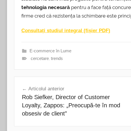
tehnologia necesară
pentru a face față concure
firme cred că rezistența la schimbare este princi
Consultați studiul integral (fișier PDF)
E-commerce în Lume
cercetare
,
trends
Navigare
Articolul anterior
în
Rob Siefker, Director of Customer
articole
Loyalty, Zappos: „Preocupă-te în mod
obsesiv de client”